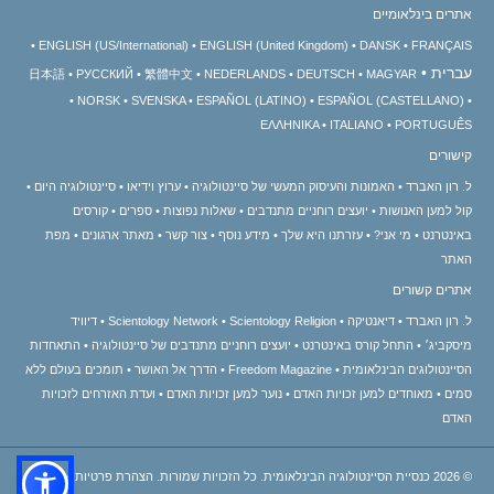
אתרים בינלאומיים
ENGLISH (US/International)
ENGLISH (United Kingdom)
DANSK
FRANÇAIS
עברית
日本語
РУССКИЙ
繁體中文
NEDERLANDS
DEUTSCH
MAGYAR
NORSK
SVENSKA
ESPAÑOL (LATINO)
ESPAÑOL (CASTELLANO)
ΕΛΛΗΝΙΚA
ITALIANO
PORTUGUÊS
קישורים
ל. רון האברד
האמונות והעיסוק המעשי של סיינטולוגיה
ערוץ וידיאו
סיינטולוגיה היום
קול למען האנושות
יועצים רוחניים מתנדבים
שאלות נפוצות
ספרים
קורסים
באינטרנט
מי אני?
עזרתנו היא שלך
מידע נוסף
צור קשר
מאתר ארגונים
מפת
האתר
אתרים קשורים
ל. רון האברד
דיאנטיקה
Scientology Religion
Scientology Network
דיוויד
מיסקביג׳
התחל קורס באינטרנט
יועצים רוחניים מתנדבים של סיינטולוגיה
התאחדות
הסיינטולוגים הבינלאומית
Freedom Magazine
הדרך אל האושר
תומכים בעולם ללא
סמים
מאוחדים למען זכויות האדם
נוער למען זכויות האדם
ועדת האזרחים לזכויות
האדם
© 2026
כנסיית הסיינטולוגיה הבינלאומית.
כל הזכויות שמורות.
הצהרת פרטיות
•
מדיניות