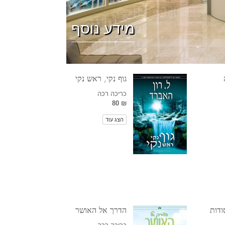
ילדים
מידע נוסף
כלים למקום העבודה
אתיקה ומצבי הפעולה
הגורם לדיכוי
גוף נקי, ראש נקי
כריכה רכה
חקירות
₪ 80
יסודות ההתארגנות
הצג עוד
היסודות של יחסי ציבור
יעדים ושאיפות
טכנולוגיית הלמידה
תקשורת
ודות
הדרך אל האושר