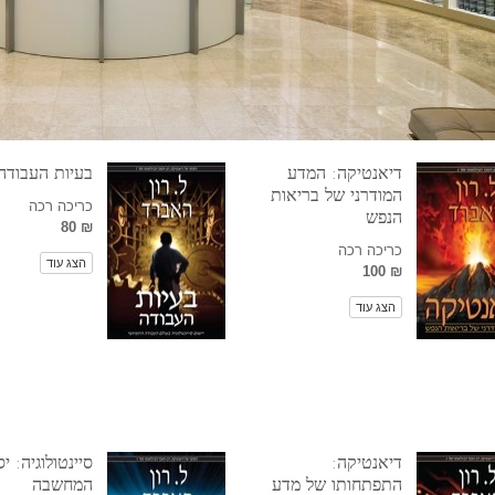
דיאנטיקה: המדע
בעיות העבודה
המודרני של בריאות
כריכה רכה
הנפש
₪ 80
כריכה רכה
הצג עוד
₪ 100
הצג עוד
דיאנטיקה:
סיינטולוגיה: יס
התפתחותו של מדע
המחשבה