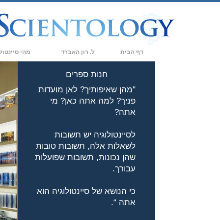
דף הבית
ל. רון האברד
מהי סיינטול
אמונות ועיסוק 
חנות ספרים
"מהן שאיפותיך? לאן מועדות
עיקרי האמונה וה
פניך? למה אתה כאן? מי
מה סיינטולוגים 
אתה?
פגוש סיינטולוג
לסיינטולוגיה יש תשובות
לשאלות אלה, תשובות טובות
בתוך ארגון
שהן נכונות, תשובות שפועלות
העקרונות הבסיסי
עבורך.
מבוא לדיאנטיקה
כי הנושא של סיינטולוגיה הוא
אתה “.
אהבה ושנאה –
מהי גדוּלה?