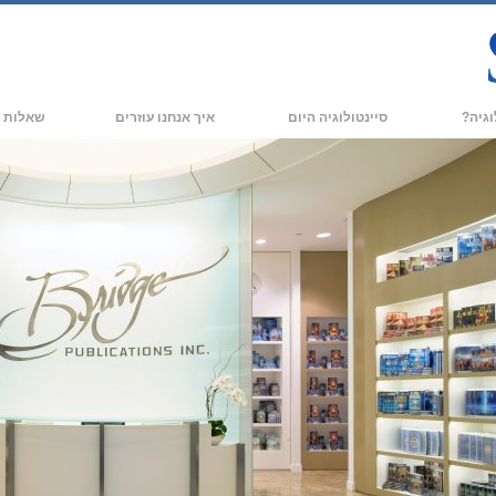
וגיה?
סיינטולוגיה היום
איך אנחנו עוזרים
שאלות נ
מעשי
ארגוני סיינטולוגיה
רקע ועקרונו
תקנונים של סיינטולוגיה
ארגוני סיינטולוגיה חדשים
בתוך ארגון
אומרים על סיינטולוגיה
ארגונים מתקדמים
המבנה הארגו
הבסיס היבשתי של פלאג
Freewinds
ים של סיינטולוגיה
מביא את סיינטולוגיה לעולם
דיוויד מיסקביג׳ - המנהיג של דת
הסיינטולוגיה