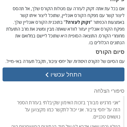
אם בכל עת אתה זקוק לעזרה עם מטלות הקורס שלך, אל תהסס
ליצור קשר עם מפקח הקורס אונליין, שתוכל ליצור איתו קשר
באמצעות הכפתור "
זקוק לעזרה?
" בתוכנית הקורס אונליין שלך.
מפקח הקורס אונליין יעזור לוודא שאתה מבין ומשיג את מרב התועלת
מחומרי הקורס. התוצאה הסופית היא שתוכל ליישם במלואם את
הנתונים הכלולים בו.
סיום הקורס
עם הסיום של
הקורס היסודות של יחסי ציבור
, תקבל תעודה
באי-מייל
.
התחל עכשיו
סיפורי הצלחה
"אני מרגיש מבורך בזכות האימון שקיבלתי בעזרת הספר
הזה על יחסי ציבור. אני יכול לתקשר כמו מקצוען על
נושאים טכניים.
הגילוי (כמו שאני אקרא לו) של חוק הנתונים המושמטים היה