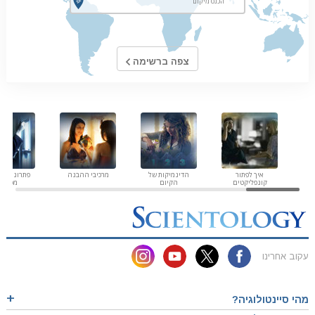
צפה ברשימה
איך לפתור
הדינמיקות של
מרכיבי ההבנה
פתרונות לס
קונפליקטים
הקיום
מסוכנת
עקוב אחרינו
מהי סיינטולוגיה?