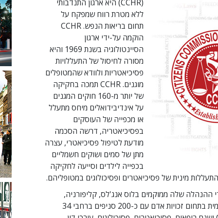
(CCHR) היא ארגון התנדבותי
ללא מטרת רווח שמפקח על
תחום בריאות הנפש. CCHR
הוקמה על-ידי ארגון
הסיינטולוגיה בשנת 1969 והיא
מסורה לחיסול של התעללויות
פסיכיאטריות ולוודא שהמטופלים
מוגנים. CCHR תמכה בחקיקה
של יותר מ-160 חוקים המגנים
על אינדיבידואלים מיחס מתעלל
או מכפייה של העוסקים
בפסיכיאטריה, דרשה הסכמה
מודעת לטיפול פסיכיאטרי, עצרה
מתן של סמים ושוקים חשמליים
בכפייה לילדים וסייעה לחקיקה
תעללות מינית של פסיכיאטרים ופסיכולוגים במטופליהם.
שרדי ההנהלה שלה ממוקמים בלוס אנג'לס, קליפורניה,
מדריכה רשת הגנה עולמית בתחום זכויות אדם עם כ-200 סניפים ברחבי 34
מדינות. בין חברי CCHR ישנם רופאים, פסיכיאטרים, פסיכולוגים, עורכי דין,