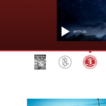
ילדים
כלים למקום העבודה
אתיקה ומצבי הפעולה
נגן וידיאו
הגורם לדיכוי
חקירות
יסודות ההתארגנות
היסודות של יחסי ציבור
יעדים ושאיפות
טכנולוגיית הלמידה
תקשורת