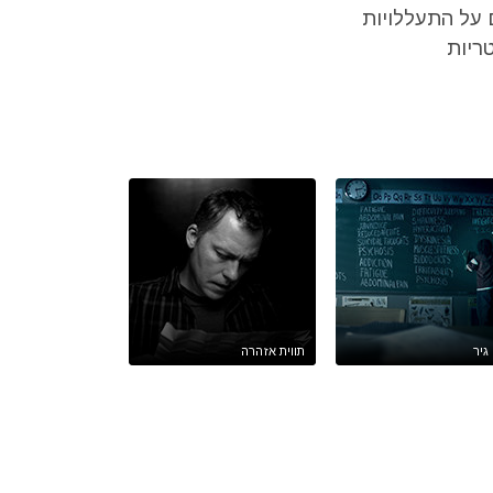
על התעללויות
ריות
גיר
תווית אזהרה