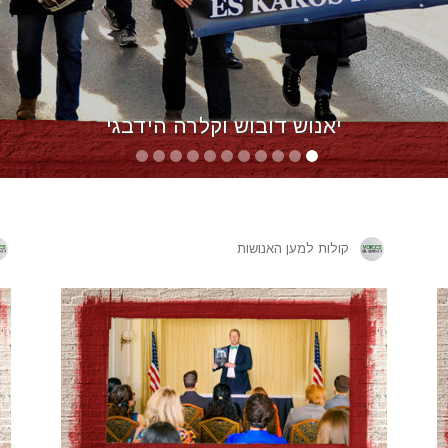
יאנוש דובוש וקלרה הידבגי
קולות למען האנושות