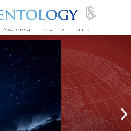
דף הבית
ל. רון האברד
מהי סיינטולוגיה?
אמונות ועיסוק מעשי
עיקרי האמונה והתקנו
מה סיינטולוגים אומר
פגוש סיינטולוג
בתוך ארגון
העקרונות הבסיסיים 
מבוא לדיאנטיקה
אהבה ושנאה –
מהי גדוּלה?