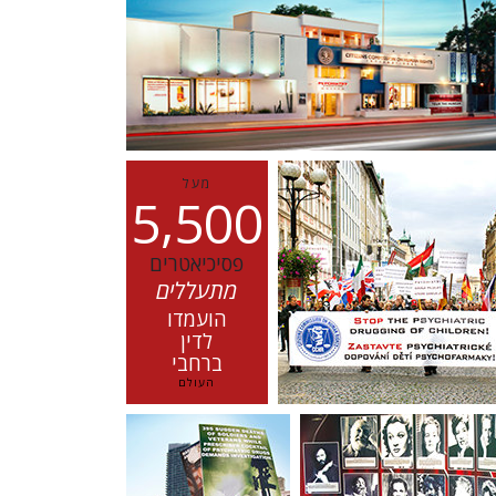
מעל
,
5
5
0
0
פסיכיאטרים
מתעללים
הועמדו
לדין
ברחבי
העולם