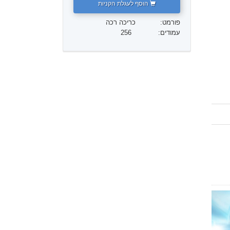
הוסף לעגלת הקניות
ילדים
פורמט:
כריכה רכה
עמודים:
256
כלים למקום העבודה
אתיקה ומצבי הפעולה
הגורם לדיכוי
חקירות
יסודות ההתארגנות
היסודות של יחסי ציבור
יעדים ושאיפות
טכנולוגיית הלמידה
תקשורת