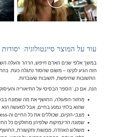
עוד על המוצר סיינטולוגיה: יסודו
במשך אלפי שנים האדם
חיפש, הרהר
והעלה הש
הזה הגיע לקיצו – משום שהסוד
נתגלה
כעת. בהתב
התשובות שחיפשת, תשובות שעובדות.
הנה, אם כן, 'הספר הבסיסי על התיאוריה והעיסוק
מחזור-הפעולה,
החושף את מה שמונח בבסי
שהוא בלתי נמנע בחיים, אבל למעשה הוא 
מצבי-הקיום,
שכוללים את כל החיים וה-livingness – ושבאמצעותם אדם יכול באמת
שמונה הדינמיקות
שלפיהן מחולקים כל החיי
משולש האהדה, ממשות ותקשורת,
החושף ו