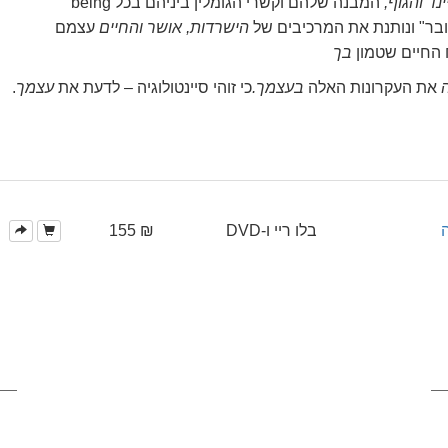
נד
והגוף,
המבנה שלהם וקשרי הגומלין ביניהם בכל being
בר" ונותנת את המרכיבים של
הישרדות, אושר
והחיים
עצמם
החיים שטמון
בך
את העקרונות האלה
בעצמך.
כי זוהי סיינטולוגיה – לדעת את
עצמך
.
בלו ריי ו-DVD
₪ 155