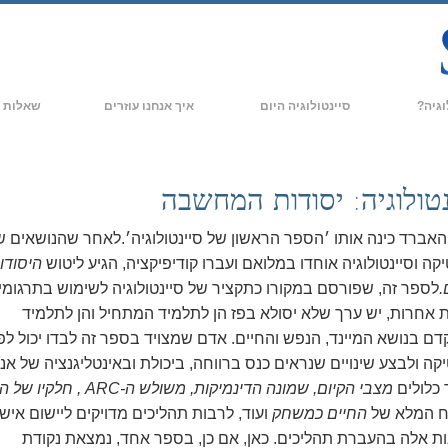
וגיה?
סיינטולוגיה היום
איך אנחנו עוזרים
שאלות נ
מעשי
ארגוני סיינטולוגיה
רקע ועקרונו
תקנונים של סיינטולוגיה
ארגוני סיינטולוגיה חדשים
בתוך ארגון
נטולוגיה: יסודות המחשבה
אומרים על סיינטולוגיה
ארגונים מתקדמים
המבנה הארגו
 האברד כינה אותו ׳הספר הראשון של סיינטולוגיה׳.
לאחר שהנושאים ש
הבסיס היבשתי של פלאג
קה וסיינטולוגיה אוחדו במלואם ועברו קודיפיקציה, הגיע ליטוש
היסודו
.
לספר זה, שפורסם במקורו כתקציר של סיינטולוגיה לשימוש בתרגומי
Freewinds
 אחרות, יש ערך שלא יסולא בפז הן לתלמיד המתחיל והן לתלמיד
ים של סיינטולוגיה
מביא את סיינטולוגיה לעולם
ם בנושא המיינד, הנפש והחיים. אדם שמצויד בספר זה לבדו יכול לפ
קה ולבצע שינויים שנראים כנס ברווחה, ביכולת ובאינטליגנציה של אנ
דיוויד מיסקביג׳ - המנהיג של דת
הסיינטולוגיה
כלולים
מצבי הקיום, שמונה הדינמיקות, משולש ה-ARC , חלקיו של האדם,
ח המלא של
החיים כמשחק
ועוד, לרבות תהליכים מדויקים ליישום איש
ות אלה בהעברת תהליכים. כאן, אם כן, בספר אחד, נמצאת נקודת