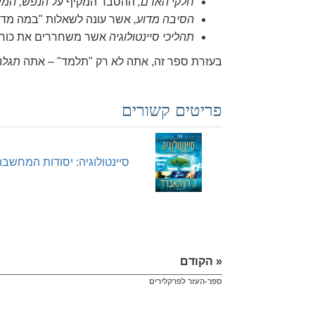
חלקי האדם,
ההסבר המקיף על
הנפש, המיי
הסיבה מדוע,
אשר עונה לשאלות "במה מדו
תהליכי סיינטולוגיה
אשר משחררים את כוח 
בעזרת ספר זה, אתה לא רק "תלמד" – אתה
תגלה
פריטים קשורים
סיינטולוגיה: יסודות המחשבה
« הקודם
ספר-העזר לפרקלירים