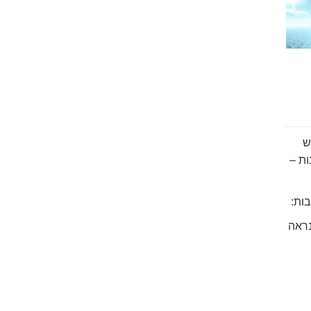
ש
ת –
בות:
ראה