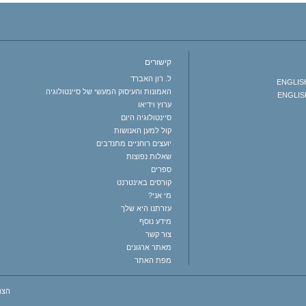
קישורים
ל. רון האברד
ENGLISH 
האמונות והעיסוק המעשי של סיינטולוגיה
ENGLISH
ערוץ וידיאו
סיינטולוגיה היום
קול למען האנושות
יועצים רוחניים מתנדבים
שאלות נפוצות
ספרים
קורסים באינטרנט
מי אני?
עזרתנו היא שלך
מידע נוסף
צור קשר
מאתר ארגונים
מפת האתר
הצה