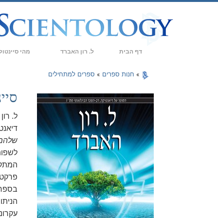
דף הבית
ל. רון האברד
מהי סיינטול
אמונות ועיסוק 
»
חנות ספרים
»
ספרים למתחילים
עיקרי האמונה וה
סיי
מה סיינטולוגים 
ל. רון
פגוש סיינטולוג
דיאנטי
שלהם
בתוך ארגון
לשפות
העקרונות הבסיסי
המתקד
פרקטי
מבוא לדיאנטיקה
בספר 
אהבה ושנאה –
הניתו
מהי גדוּלה?
עקרונ