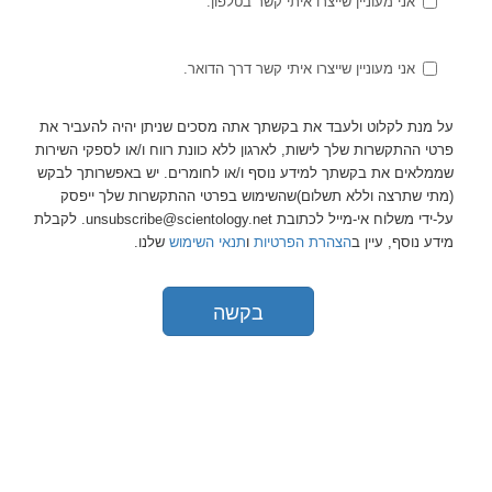
אני מעוניין שייצרו איתי קשר בטלפון.
אני מעוניין שייצרו איתי קשר דרך הדואר.
על מנת לקלוט ולעבד את בקשתך אתה מסכים שניתן יהיה להעביר את
פרטי ההתקשרות שלך לישות, לארגון ללא כוונת רווח ו/או לספקי השירות
שממלאים את בקשתך למידע נוסף ו/או לחומרים. יש באפשרותך לבקש
(מתי שתרצה וללא תשלום)שהשימוש בפרטי ההתקשרות שלך ייפסק
על-ידי משלוח אי-מייל לכתובת unsubscribe@scientology.net. לקבלת
מידע נוסף, עיין ב
הצהרת הפרטיות
ו
תנאי השימוש
שלנו.
בקשה