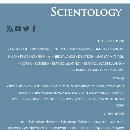
אתרים בינלאומיים
ENGLISH (US/International)
ENGLISH (United Kingdom)
DANSK
FRANÇAIS
עברית
日本語
РУССКИЙ
繁體中文
NEDERLANDS
DEUTSCH
MAGYAR
NORSK
SVENSKA
ESPAÑOL (LATINO)
ESPAÑOL (CASTELLANO)
ΕΛΛΗΝΙΚA
ITALIANO
PORTUGUÊS
קישורים
ל. רון האברד
האמונות והעיסוק המעשי של סיינטולוגיה
ערוץ וידיאו
סיינטולוגיה היום
קול למען האנושות
יועצים רוחניים מתנדבים
שאלות נפוצות
ספרים
קורסים
באינטרנט
מי אני?
עזרתנו היא שלך
מידע נוסף
צור קשר
מאתר ארגונים
מפת
האתר
אתרים קשורים
ל. רון האברד
דיאנטיקה
Scientology Religion
Scientology Network
דיוויד
מיסקביג׳
התחל קורס באינטרנט
יועצים רוחניים מתנדבים של סיינטולוגיה
התאחדות