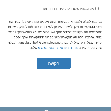
אני מעוניין שייצרו איתי קשר דרך הדואר.
על מנת לקלוט ולעבד את בקשתך אתה מסכים שניתן יהיה להעביר את
פרטי ההתקשרות שלך לישות, לארגון ללא כוונת רווח ו/או לספקי השירות
שממלאים את בקשתך למידע נוסף ו/או לחומרים. יש באפשרותך לבקש
(מתי שתרצה וללא תשלום)שהשימוש בפרטי ההתקשרות שלך ייפסק
על-ידי משלוח אי-מייל לכתובת unsubscribe@scientology.net. לקבלת
מידע נוסף, עיין ב
הצהרת הפרטיות
ו
תנאי השימוש
שלנו.
בקשה