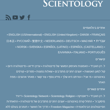
אתרים בינלאומיים
ENGLISH (US/International)
ENGLISH (United Kingdom)
DANSK
FRANÇAIS
עברית
日本語
РУССКИЙ
繁體中文
NEDERLANDS
DEUTSCH
MAGYAR
NORSK
SVENSKA
ESPAÑOL (LATINO)
ESPAÑOL (CASTELLANO)
ΕΛΛΗΝΙΚA
ITALIANO
PORTUGUÊS
קישורים
ל. רון האברד
האמונות והעיסוק המעשי של סיינטולוגיה
ערוץ וידיאו
סיינטולוגיה היום
קול למען האנושות
יועצים רוחניים מתנדבים
שאלות נפוצות
ספרים
קורסים
באינטרנט
מי אני?
עזרתנו היא שלך
מידע נוסף
צור קשר
מאתר ארגונים
מפת
האתר
אתרים קשורים
ל. רון האברד
דיאנטיקה
Scientology Religion
Scientology Network
דיוויד
מיסקביג׳
התחל קורס באינטרנט
יועצים רוחניים מתנדבים של סיינטולוגיה
התאחדות
הסיינטולוגים הבינלאומית
Freedom Magazine
הדרך אל האושר
תומכים בעולם ללא