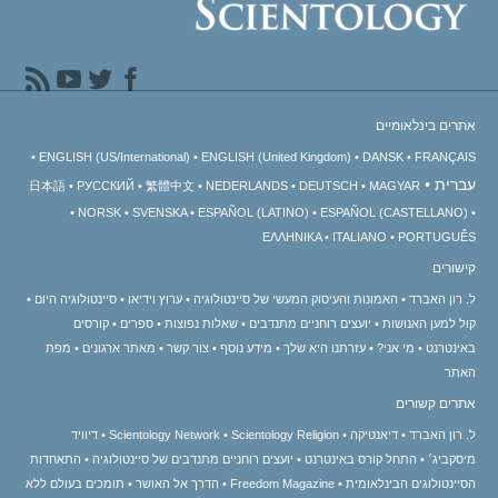
אתרים בינלאומיים
ENGLISH (US/International)
ENGLISH (United Kingdom)
DANSK
FRANÇAIS
עברית
日本語
РУССКИЙ
繁體中文
NEDERLANDS
DEUTSCH
MAGYAR
NORSK
SVENSKA
ESPAÑOL (LATINO)
ESPAÑOL (CASTELLANO)
ΕΛΛΗΝΙΚA
ITALIANO
PORTUGUÊS
קישורים
ל. רון האברד
האמונות והעיסוק המעשי של סיינטולוגיה
ערוץ וידיאו
סיינטולוגיה היום
קול למען האנושות
יועצים רוחניים מתנדבים
שאלות נפוצות
ספרים
קורסים
באינטרנט
מי אני?
עזרתנו היא שלך
מידע נוסף
צור קשר
מאתר ארגונים
מפת
האתר
אתרים קשורים
ל. רון האברד
דיאנטיקה
Scientology Religion
Scientology Network
דיוויד
מיסקביג׳
התחל קורס באינטרנט
יועצים רוחניים מתנדבים של סיינטולוגיה
התאחדות
הסיינטולוגים הבינלאומית
Freedom Magazine
הדרך אל האושר
תומכים בעולם ללא