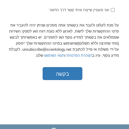
אני מעוניין שייצרו איתי קשר דרך הדואר.
על מנת לקלוט ולעבד את בקשתך אתה מסכים שניתן יהיה להעביר את
פרטי ההתקשרות שלך לישות, לארגון ללא כוונת רווח ו/או לספקי השירות
שממלאים את בקשתך למידע נוסף ו/או לחומרים. יש באפשרותך לבקש
(מתי שתרצה וללא תשלום)שהשימוש בפרטי ההתקשרות שלך ייפסק
על-ידי משלוח אי-מייל לכתובת unsubscribe@scientology.net. לקבלת
מידע נוסף, עיין ב
הצהרת הפרטיות
ו
תנאי השימוש
שלנו.
בקשה