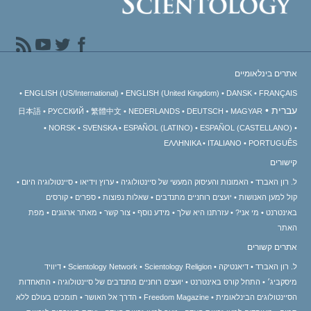
אתרים בינלאומיים
ENGLISH (US/International)
ENGLISH (United Kingdom)
DANSK
FRANÇAIS
עברית
日本語
РУССКИЙ
繁體中文
NEDERLANDS
DEUTSCH
MAGYAR
NORSK
SVENSKA
ESPAÑOL (LATINO)
ESPAÑOL (CASTELLANO)
ΕΛΛΗΝΙΚA
ITALIANO
PORTUGUÊS
קישורים
ל. רון האברד
האמונות והעיסוק המעשי של סיינטולוגיה
ערוץ וידיאו
סיינטולוגיה היום
קול למען האנושות
יועצים רוחניים מתנדבים
שאלות נפוצות
ספרים
קורסים
באינטרנט
מי אני?
עזרתנו היא שלך
מידע נוסף
צור קשר
מאתר ארגונים
מפת
האתר
אתרים קשורים
ל. רון האברד
דיאנטיקה
Scientology Religion
Scientology Network
דיוויד
מיסקביג׳
התחל קורס באינטרנט
יועצים רוחניים מתנדבים של סיינטולוגיה
התאחדות
הסיינטולוגים הבינלאומית
Freedom Magazine
הדרך אל האושר
תומכים בעולם ללא