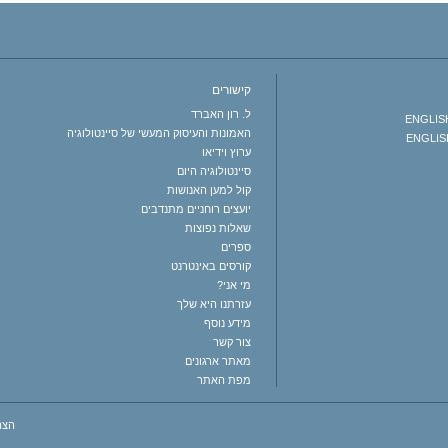
קישורים
ל. רון האברד
ENGLISH 
האמונות והעיסוק המעשי של סיינטולוגיה
ENGLISH
ערוץ וידיאו
סיינטולוגיה היום
קול למען האנושות
יועצים רוחניים מתנדבים
שאלות נפוצות
ספרים
קורסים באינטרנט
מי אני?
עזרתנו היא שלך
מידע נוסף
צור קשר
מאתר ארגונים
מפת האתר
הצה