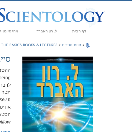
דף הבית
ל. רון האברד
מהי סיינטול
אמונות ועיסוק 
»
חנות ספרים
»
THE BASICS BOOKS & LECTURES
עיקרי האמונה וה
סיינט
מה סיינטולוגים 
ההסב
פגוש סיינטולוג
לדבר 
בתוך ארגון
תטה לבין ST
העקרונות הבסיסי
זו שג
אודיטינ
מבוא לדיאנטיקה
הסטא
אהבה ושנאה –
tflow
מהי גדוּלה?