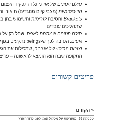
סולם הטונים של אורכי גל
והתפקיד העצום 
הדיכוטומיות
(מצבי קיום מנוגדים) תיאורן ו
Brackets
והסיבה
לזרימות
והשימוש בהן בא
שתהליכים עובדים
סולם הטונים שמתחת לאפס,
שחל רק על התט
גופים,
הסיבה לכך ש-beings נתקעים בגוף וחושבים שהם גוף
וצורות הביטוי של אנרגיה,
שמכילות את הגי
התקופה שבה הוא הומצא לראשונה – פריצ
פריטים קשורים
« הקודם
טכניקה 88: מאורעות על מסלול הזמן לפני כדור הארץ