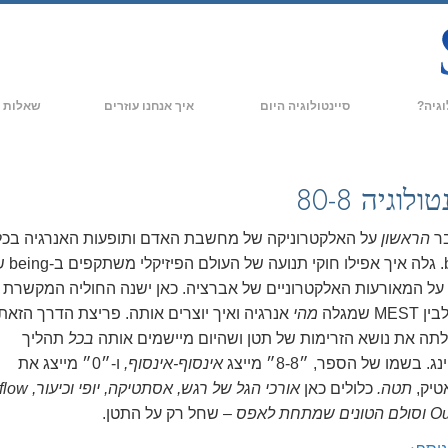
וגיה?
סיינטולוגיה היום
איך אנחנו עוזרים
שאלות נ
מעשי
ארגוני סיינטולוגיה
רקע ועקרונו
תקנונים של סיינטולוגיה
ארגוני סיינטולוגיה חדשים
בתוך ארגון
ולוגיה 80-8
אומרים על סיינטולוגיה
ארגונים מתקדמים
המבנה הארגו
ר
הראשון
על האלקטרוניקה של מחשבת האדם ותופעות האנרגיה בכל
הבסיס היבשתי של פלאג
being. גלה איך אפיל
על המאורעות האלקטרוניים של אברציה. כאן ישנה החוליה המקשרת ב
Freewinds
ME שמגלה
מהי
אנרגיה ואיך יוצרים אותה. פריצת הדרך הזאת
ים של סיינטולוגיה
מביא את סיינטולוגיה לעולם
ילתה את נושא הזרימות של תטן ושהיום מיישמים אותה
בכל
תהליך
ג. בשמו של הספר, ״8-8״ מייצג
אינסוף-אינסוף,
ו-״0״ מייצג את
דיוויד מיסקביג׳ - המנהיג של דת
הסיינטולוגיה
טיק,
תטה.
כלולים כאן
Ou
וסולם הטונים שמתחת לאפס
– שחל רק על התטן.