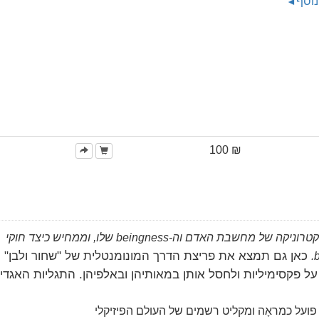
נוסף
₪ 100
'סיינטולוגיה 80-8' מגלה את ההסבר הראשון לאלקטרוניקה של מחשבת האדם וה-beingness שלו, וממחיש כיצד חוקי
כאן גם תמצא את פריצת הדרך המונומנטלית של "שחור ולבן" ו
 פקסימיליות ולחסל אותן במאותיהן ובאלפיהן. התגליות האגדיו
פועל כמראָה ומקליט רשמים של העולם הפיזיקלי