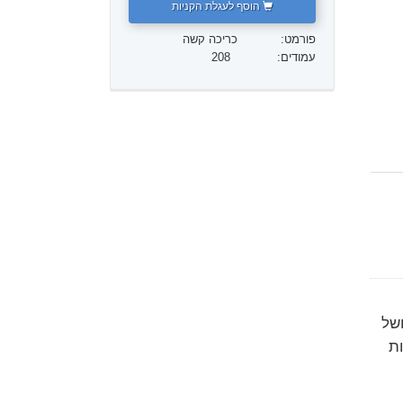
הוסף לעגלת הקניות
ילדים
פורמט:
כריכה קשה
עמודים:
208
כלים למקום העבודה
אתיקה ומצבי הפעולה
הגורם לדיכוי
חקירות
יסודות ההתארגנות
היסודות של יחסי ציבור
יעדים ושאיפות
טכנולוגיית הלמידה
של
תקשורת
ת