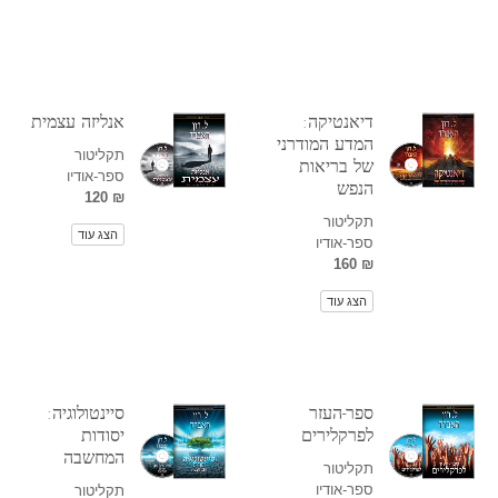
דיאנטיקה:
אנליזה עצמית
המדע המודרני
תקליטור
של בריאות
ספר-אודיו
הנפש
₪ 120
תקליטור
הצג עוד
ספר-אודיו
₪ 160
הצג עוד
ספר-העזר
סיינטולוגיה:
לפרקלירים
יסודות
המחשבה
תקליטור
ספר-אודיו
תקליטור