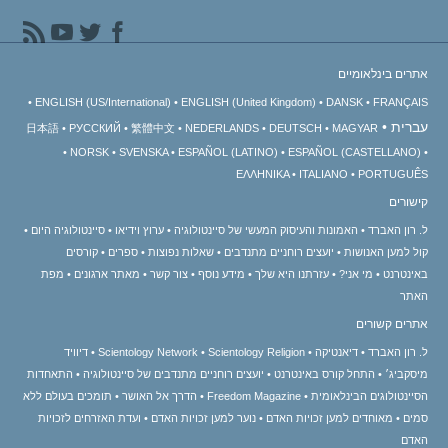
אתרים בינלאומיים
ENGLISH (US/International)
ENGLISH (United Kingdom)
DANSK
FRANÇAIS
עברית
日本語
РУССКИЙ
繁體中文
NEDERLANDS
DEUTSCH
MAGYAR
NORSK
SVENSKA
ESPAÑOL (LATINO)
ESPAÑOL (CASTELLANO)
ΕΛΛΗΝΙΚA
ITALIANO
PORTUGUÊS
קישורים
ל. רון האברד
האמונות והעיסוק המעשי של סיינטולוגיה
ערוץ וידיאו
סיינטולוגיה היום
קול למען האנושות
יועצים רוחניים מתנדבים
שאלות נפוצות
ספרים
קורסים
באינטרנט
מי אני?
עזרתנו היא שלך
מידע נוסף
צור קשר
מאתר ארגונים
מפת
האתר
אתרים קשורים
ל. רון האברד
דיאנטיקה
Scientology Religion
Scientology Network
דיוויד
מיסקביג׳
התחל קורס באינטרנט
יועצים רוחניים מתנדבים של סיינטולוגיה
התאחדות
הסיינטולוגים הבינלאומית
Freedom Magazine
הדרך אל האושר
תומכים בעולם ללא
סמים
מאוחדים למען זכויות האדם
נוער למען זכויות האדם
ועדת האזרחים לזכויות
האדם