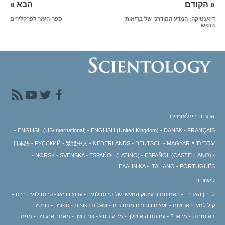
« הקודם
הבא »
דיאנטיקה: המדע המודרני של בריאות
ספר-העזר לפרקלירים
הנפש
אתרים בינלאומיים
ENGLISH (US/International)
ENGLISH (United Kingdom)
DANSK
FRANÇAIS
עברית
日本語
РУССКИЙ
繁體中文
NEDERLANDS
DEUTSCH
MAGYAR
NORSK
SVENSKA
ESPAÑOL (LATINO)
ESPAÑOL (CASTELLANO)
ΕΛΛΗΝΙΚA
ITALIANO
PORTUGUÊS
קישורים
ל. רון האברד
האמונות והעיסוק המעשי של סיינטולוגיה
ערוץ וידיאו
סיינטולוגיה היום
קול למען האנושות
יועצים רוחניים מתנדבים
שאלות נפוצות
ספרים
קורסים
באינטרנט
מי אני?
עזרתנו היא שלך
מידע נוסף
צור קשר
מאתר ארגונים
מפת