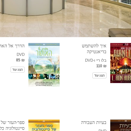
איך להשתמש
הדרך אל האו
בדיאנטיקה
DVD
₪ 85
בלו ריי ו-DVD
₪ 110
הצג עוד
הצג עוד
בעיות העבודה
ספר-העזר של
סיינטולוגיה כל