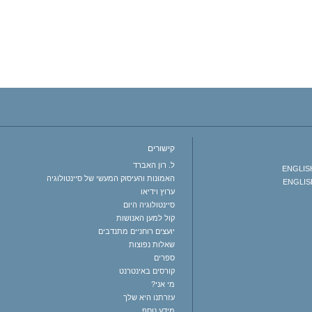
קישורים
ל. רון האברד
ENGLISH 
האמונות והעיסוק המעשי של סיינטולוגיה
ENGLISH
ערוץ וידיאו
סיינטולוגיה היום
קול למען האנושות
יועצים רוחניים מתנדבים
שאלות נפוצות
ספרים
קורסים באינטרנט
מי אני?
עזרתנו היא שלך
מידע נוסף