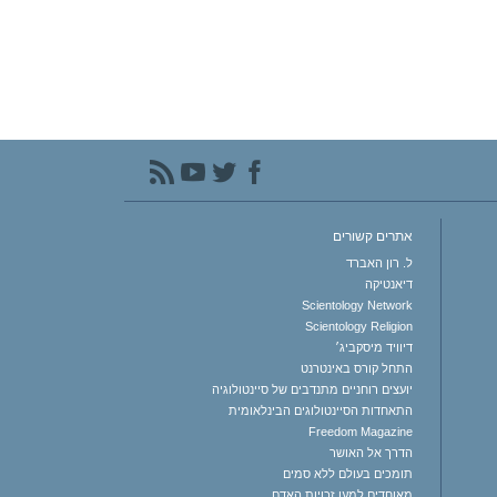
אתרים קשורים
ל. רון האברד
דיאנטיקה
Scientology Network
Scientology Religion
דיוויד מיסקביג׳
התחל קורס באינטרנט
יועצים רוחניים מתנדבים של סיינטולוגיה
התאחדות הסיינטולוגים הבינלאומית
Freedom Magazine
הדרך אל האושר
תומכים בעולם ללא סמים
מאוחדים למען זכויות האדם