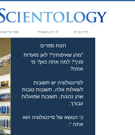
דף הבית
ל. רון האברד
מהי סיינטול
אמונות ועיסוק 
חנות ספרים
"מהן שאיפותיך? לאן מועדות
עיקרי האמונה וה
פניך? למה אתה כאן? מי
מה סיינטולוגים 
אתה?
פגוש סיינטולוג
לסיינטולוגיה יש תשובות
לשאלות אלה, תשובות טובות
בתוך ארגון
שהן נכונות, תשובות שפועלות
העקרונות הבסיסי
עבורך.
מבוא לדיאנטיקה
כי הנושא של סיינטולוגיה הוא
אתה “.
אהבה ושנאה –
מהי גדוּלה?