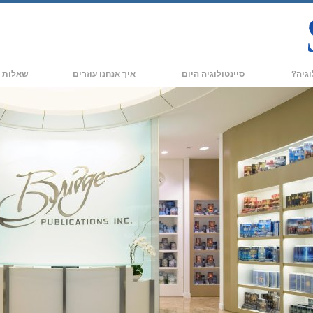
וגיה?
סיינטולוגיה היום
איך אנחנו עוזרים
שאלות נ
מעשי
ארגוני סיינטולוגיה
רקע ועקרונו
תקנונים של סיינטולוגיה
ארגוני סיינטולוגיה חדשים
בתוך ארגון
אומרים על סיינטולוגיה
ארגונים מתקדמים
המבנה הארגו
הבסיס היבשתי של פלאג
Freewinds
ים של סיינטולוגיה
מביא את סיינטולוגיה לעולם
דיוויד מיסקביג׳ - המנהיג של דת
הסיינטולוגיה