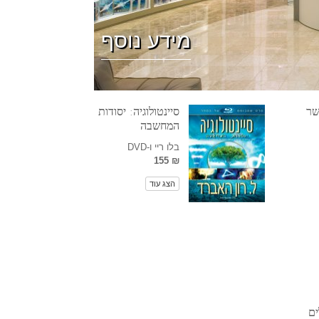
ילדים
מידע נוסף
כלים למקום העבודה
אתיקה ומצבי הפעולה
הגורם לדיכוי
שר
סיינטולוגיה: יסודות
המחשבה
חקירות
בלו ריי ו-DVD
₪ 155
יסודות ההתארגנות
הצג עוד
היסודות של יחסי ציבור
יעדים ושאיפות
טכנולוגיית הלמידה
תקשורת
ים