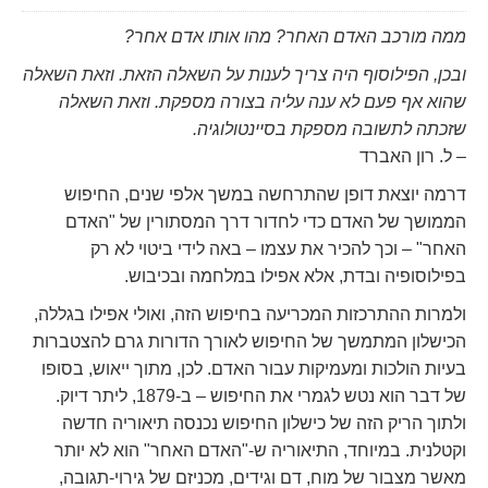
ממה מורכב האדם האחר? מהו אותו אדם אחר?
ובכן, הפילוסוף היה צריך לענות על השאלה הזאת. וזאת השאלה
שהוא אף פעם לא ענה עליה בצורה מספקת. וזאת השאלה
שזכתה לתשובה מספקת בסיינטולוגיה.
– ל. רון האברד
דרמה יוצאת דופן שהתרחשה במשך אלפי שנים, החיפוש
הממושך של האדם כדי לחדור דרך המסתורין של "האדם
האחר" – וכך להכיר את עצמו – באה לידי ביטוי לא רק
בפילוסופיה ובדת, אלא אפילו במלחמה ובכיבוש.
ולמרות ההתרכזות המכריעה בחיפוש הזה, ואולי אפילו בגללה,
הכישלון המתמשך של החיפוש לאורך הדורות גרם להצטברות
בעיות הולכות ומעמיקות עבור האדם. לכן, מתוך ייאוש, בסופו
של דבר הוא נטש לגמרי את החיפוש – ב-1879, ליתר דיוק.
ולתוך הריק הזה של כישלון החיפוש נכנסה תיאוריה חדשה
וקטלנית. במיוחד, התיאוריה ש-"האדם האחר" הוא לא יותר
מאשר מצבור של מוח, דם וגידים, מכניזם של גירוי-תגובה,