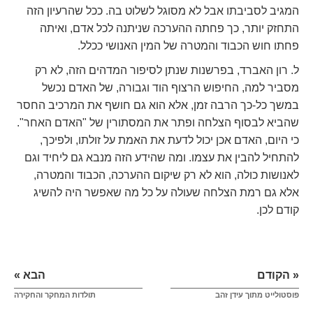
המגיב לסביבתו אבל לא מסוגל לשלוט בה. ככל שהרעיון הזה
התחזק יותר, כך פחתה ההערכה שניתנה לכל אדם, ואיתה
פחתו חוש הכבוד והמטרה של המין האנושי ככלל.
ל. רון האברד, בפרשנות שנתן לסיפור המדהים הזה, לא רק
מסביר למה, החיפוש הרצוף הוד וגבורה, של האדם נכשל
במשך כל-כך הרבה זמן, אלא הוא גם חושף את המרכיב החסר
שהביא לבסוף הצלחה ופתר את המסתורין של "האדם האחר".
כי היום, האדם אכן יכול לדעת את האמת על זולתו, ולפיכך,
להתחיל להבין את עצמו. ומה שהידע הזה מנבא גם ליחיד וגם
לאנושות כולה, הוא לא רק שיקום ההערכה, הכבוד והמטרה,
אלא גם רמת הצלחה שעולה על כל מה שאפשר היה להשיג
קודם לכן.
« הקודם
הבא »
פוסטולייט מתוך עידן זהב
תולדות המחקר והחקירה