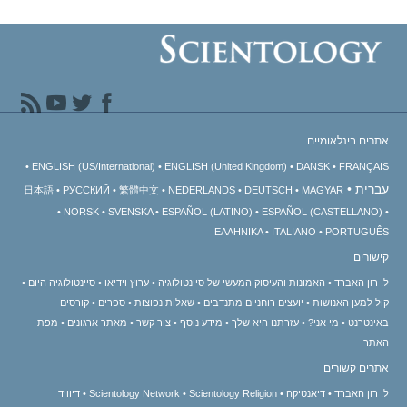
אתרים בינלאומיים
ENGLISH (US/International)
ENGLISH (United Kingdom)
DANSK
FRANÇAIS
עברית
日本語
РУССКИЙ
繁體中文
NEDERLANDS
DEUTSCH
MAGYAR
NORSK
SVENSKA
ESPAÑOL (LATINO)
ESPAÑOL (CASTELLANO)
ΕΛΛΗΝΙΚA
ITALIANO
PORTUGUÊS
קישורים
ל. רון האברד
האמונות והעיסוק המעשי של סיינטולוגיה
ערוץ וידיאו
סיינטולוגיה היום
קול למען האנושות
יועצים רוחניים מתנדבים
שאלות נפוצות
ספרים
קורסים
באינטרנט
מי אני?
עזרתנו היא שלך
מידע נוסף
צור קשר
מאתר ארגונים
מפת
האתר
אתרים קשורים
ל. רון האברד
דיאנטיקה
Scientology Religion
Scientology Network
דיוויד