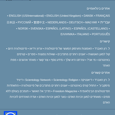
אתרים בינלאומיים
ENGLISH (US/International)
ENGLISH (United Kingdom)
DANSK
FRANÇAIS
עברית
日本語
РУССКИЙ
繁體中文
NEDERLANDS
DEUTSCH
MAGYAR
NORSK
SVENSKA
ESPAÑOL (LATINO)
ESPAÑOL (CASTELLANO)
ΕΛΛΗΝΙΚA
ITALIANO
PORTUGUÊS
קישורים
ל. רון האברד
האמונות והעיסוק המעשי של סיינטולוגיה
ערוץ וידיאו
סיינטולוגיה היום
קול למען האנושות
יועצים רוחניים מתנדבים
שאלות נפוצות
ספרים
קורסים
באינטרנט
מי אני?
עזרתנו היא שלך
מידע נוסף
צור קשר
מאתר ארגונים
מפת
האתר
אתרים קשורים
ל. רון האברד
דיאנטיקה
Scientology Religion
Scientology Network
דיוויד
מיסקביג׳
התחל קורס באינטרנט
יועצים רוחניים מתנדבים של סיינטולוגיה
התאחדות
הסיינטולוגים הבינלאומית
Freedom Magazine
הדרך אל האושר
תומכים בעולם ללא
סמים
מאוחדים למען זכויות האדם
נוער למען זכויות האדם
ועדת האזרחים לזכויות
האדם