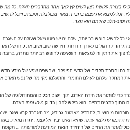
פילו בצורה קלושה רצון לשים קץ לאף אחד מהדברים האלה. כל מה ש
יו, יוכל למצוא את עצמו בחברה מאוד מבולבלת ומכנית, ויוכל להשיב
וטוב-הלב שאיתם הוא נוצר.
וכל להשיג חופש רב יותר, שלחיים יש פוטנציאל שעולה על השגרה
מנהיגי הדת הדגולים לאורך הדורות, חידשה שוב ושוב את כוחו של האד
הפוך את התקווה למציאות, השאיפה לחופש רב יותר נותרה, ברובה 
הירה וחסרת תקדים של מדעי הפיזיקה, שחשפה שפע של מידע חדש
את המחקר שלהם לעולם החומרי, והתעלמו מקיומה של נפש האדם או
השנים של ל. רון האברד כדי לפתור את חידת האדם. תוך יישום הכלים והמתודולוגיה של 
מיהו
ומהו
האדם.
ת. בעזרת הוכחות מוחשיות, להבדיל מאמונה גרידא, מר האברד קבע שאכן ישנ
ידה המודעת למודעותה
שהיא
האינדיבידואל עצמו. יתרה מזאת, בעזר
יכול לאתר את החיים של היחידה הזאת המודעת למודעותה ... תקופת ח