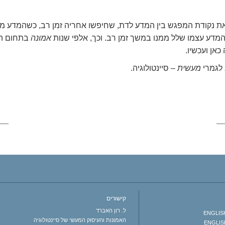
ת נקודת המפגש בין המדע לדת, שחיפשו אחריה זמן רב, כשהמדע מ
דע עצמו שלל ממנו במשך זמן רב. וכך, אלפי שנות
אמונה
בתחום ה
אן ועכשיו.
 לגמרי
מעשית
– סיינטולוגיה.
קישורים
ל. רון האברד
ENGLISH 
האמונות והעיסוק המעשי של סיינטולוגיה
ENGLISH