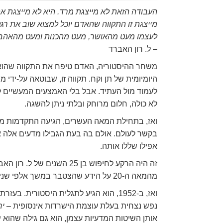
העבודה הזאת לא מייצגת מרד. היא לא מייצגת א
מייצגת זו התקווה שהאדם יוכל למצוא שוב את רגל
לעצמו מעט מהאושר, מעט מהכנות ומעט מהאהבה 
– ל. רון האברד
משחר ההיסטוריה, האדם טיפח את התקווה שהוא י
היומיומית של תן וקח. תקווה זו, שבוטאה על-ידי 
לעמוד מול העתיד. אבל בלי האמצעים המעשיים ל
לא כולה, חלום מרוחק ובלתי ניתן להשגה.
ואז, בתחילת המאה העשרים, הגיעה התקדמות מ
בקשר לעולם. אולם בה בעת הגבילו מדעים אלה 
אפילו שללו אותה.
זה היה הרקע לחיפוש בן 25 
מהמאה ה-20 על הידע שהצטבר במשך אלפי שנים מתוך כתבים דתיים, הוא ביקש להבין בדיוק
ואז, ב-1952, הוא הגיע לתגלית היסטורי
נפש נצחית בעלת עוצמת הישרדות אינסופית –
יח
אותן השיטות המדעיות עצמן, הוא גם גילה שהוא 