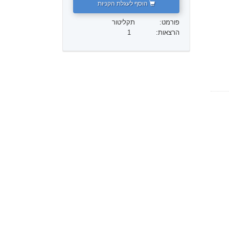
הוסף לעגלת הקניות
ילדים
פורמט:
תקליטור
הרצאות:
1
כלים למקום העבודה
אתיקה ומצבי הפעולה
הגורם לדיכוי
חקירות
יסודות ההתארגנות
היסודות של יחסי ציבור
יעדים ושאיפות
טכנולוגיית הלמידה
תקשורת