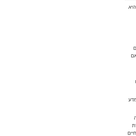
היא
ם
אם
המדע
ה
ת
יים