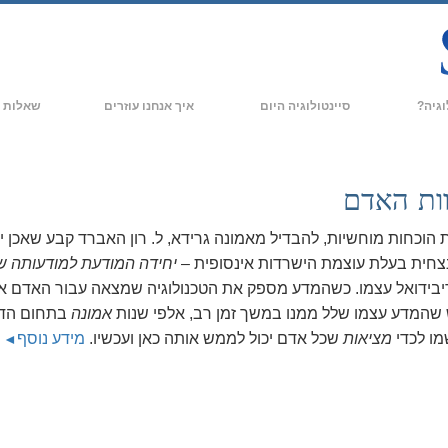
וגיה?
סיינטולוגיה היום
איך אנחנו עוזרים
שאלות נ
מעשי
ארגוני סיינטולוגיה
רקע ועקרונו
תקנונים של סיינטולוגיה
ארגוני סיינטולוגיה חדשים
בתוך ארגון
ות האדם
אומרים על סיינטולוגיה
ארגונים מתקדמים
המבנה הארגו
 הוכחות מוחשיות, להבדיל מאמונה גרידא, ל. רון האברד קבע שאכן י
הבסיס היבשתי של פלאג
צחית בעלת עוצמת הישרדות אינסופית –
יחידה המודעת למודעותה
ש
יבידואל עצמו. כשהמדע מספק את הטכנולוגיה שמצאה עבור האדם א
Freewinds
שהמדע עצמו שלל ממנו במשך זמן רב, אלפי שנות
אמונה
בתחום הד
ים של סיינטולוגיה
מביא את סיינטולוגיה לעולם
ו לכדי
מציאות
שכל אדם יכול לממש אותה כאן ועכשיו.
מידע נוסף
דיוויד מיסקביג׳ - המנהיג של דת
הסיינטולוגיה