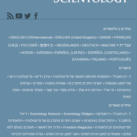
אתרים בינלאומיים
ENGLISH (US/International)
ENGLISH (United Kingdom)
DANSK
FRANÇAIS
עברית
日本語
РУССКИЙ
繁體中文
NEDERLANDS
DEUTSCH
MAGYAR
NORSK
SVENSKA
ESPAÑOL (LATINO)
ESPAÑOL (CASTELLANO)
ΕΛΛΗΝΙΚA
ITALIANO
PORTUGUÊS
קישורים
ל. רון האברד
האמונות והעיסוק המעשי של סיינטולוגיה
ערוץ וידיאו
סיינטולוגיה היום
קול למען האנושות
יועצים רוחניים מתנדבים
שאלות נפוצות
ספרים
קורסים
באינטרנט
מי אני?
עזרתנו היא שלך
מידע נוסף
צור קשר
מאתר ארגונים
מפת
האתר
אתרים קשורים
ל. רון האברד
דיאנטיקה
Scientology Religion
Scientology Network
דיוויד
מיסקביג׳
התחל קורס באינטרנט
יועצים רוחניים מתנדבים של סיינטולוגיה
התאחדות
הסיינטולוגים הבינלאומית
Freedom Magazine
הדרך אל האושר
תומכים בעולם ללא
סמים
מאוחדים למען זכויות האדם
נוער למען זכויות האדם
ועדת האזרחים לזכויות