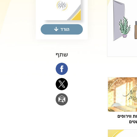
ילדים
כלים למקום העבודה
הורד
אתיקה ומצבי הפעולה
הגורם לדיכוי
שתף
חקירות
יסודות ההתארגנות
היסודות של יחסי ציבור
יעדים ושאיפות
טכנולוגיית הלמידה
תקשורת
 ווירוסים
ים