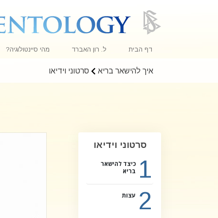
דף הבית
ל. רון האברד
מהי סיינטולוגיה?
איך להישאר בריא
סרטוני וידיאו
אמונות ועיסוק מעשי
עיקרי האמונה והתקנו
מה סיינטולוגים אומר
פגוש סיינטולוג
סרטוני וידיאו
בתוך ארגון
1
כיצד להישאר
העקרונות הבסיסיים 
בריא
מבוא לדיאנטיקה
2
עצות
אהבה ושנאה –
מהי גדוּלה?