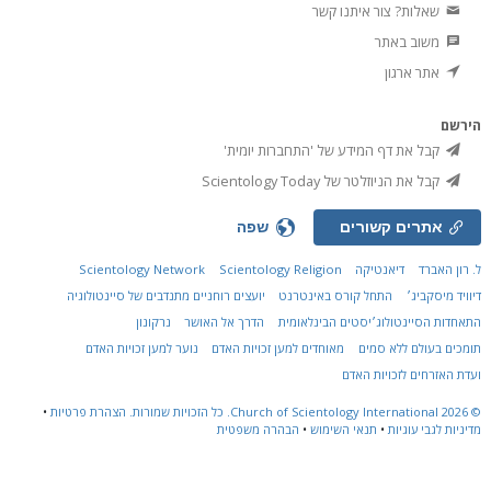
שאלות? צור איתנו קשר
משוב באתר
אתר ארגון
הירשם
קבל את דף המידע של 'התחברות יומית'
קבל את הניוזלטר של Scientology Today
אתרים קשורים
שפה
ל. רון האברד
דיאנטיקה
Scientology Religion
Scientology Network
דיוויד מיסקביג׳
התחל קורס באינטרנט
יועצים רוחניים מתנדבים של סיינטולוגיה
התאחדות הסיינטולוג׳יסטים הבינלאומית
הדרך אל האושר
נרקונון
תומכים בעולם ללא סמים
מאוחדים למען זכויות האדם
נוער למען זכויות האדם
ועדת האזרחים לזכויות האדם
© 2026
Church of Scientology International.
כל הזכויות שמורות.
הצהרת פרטיות
•
מדיניות לגבי עוגיות
•
תנאי השימוש
•
הבהרה משפטית