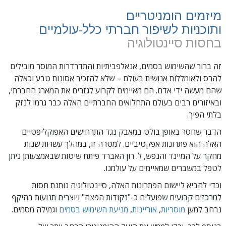
מיזמים הומניטריים
ותוכניות לשיפור חברתי כלל-עולמיים
בחסות סיינטולוגיה
זה ברור שהשימוש בסמים, אנאלפביתיות והתדרדרות המוסר מובילים
להרס ולאומללות אנושית בעולם – שלא להזכיר אסונות טבע וכאלה
שהם מעשה ידי אדם. הם מאיימים לקרוע לגזרים את המארג החברתי,
ובאיזורים רבים בעולם התחלואים החברתיים האלה כבר גרמו לנזק
בלתי הפיך.
הדבר שחסר באופן בולט במאבק נגד התרחישים האפוקליפטיים
האלה הוא פתרונות אפקטיביים. למטרה זו, במהלך עשרות שנות
מחקר על המיינד והנפש, ל. רון האברד פיתח שיטות שבאמצעותן ניתן
לטפל במשברים שמאיימים על עולמנו.
וכדי להביא ליישום הפתרונות האלה, סיינטולוגיה נותנת חסות
למרכזים קבועים שפועלים כ-"נקודות הפצה" ויוצרים תנועות בהיקף
נרחב למען
מוסריות
,
אוריינות
,
מניעת השימוש בסמים
וגמילה מסמים.