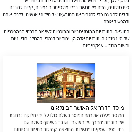
בנוסף לכך, וכדי לממש את היעד ההומניטרי הרחב יותר של
סיינטולוגיה, הדת משתמשת בכלי מולטימדיה זמינים, קלים להבנה
וקלים להפצה כדי להגביר את המודעוּת של מיליוני אנשים, ללמד אותם
ולהפעיל אותם.
התוצאה: התוכניות ההומניטריות והתוכניות לשיפור חברתי המהפכניות
של סיינטולוגיה. תוכניות אלה הן ייחודיות לגמרי, בהחלט חדשניות
וחשוב מכול – אפקטיביות.
מוסד הדרך אל האושר הבינלאומי
המוסד מעלה את רמת המוסר בעולם כולו על-ידי חלוקה נרחבת
של חוברות 'הדרך אל האושר', ועובד בשיתוף פעולה עם
בתי-ספר, עסקים וממשלות. התוצאה: קהילות רגועות ובטוחות