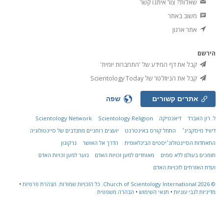
שאלות? צור איתנו קשר
משוב באתר
אתר ארגון
הירשם
קבל את דף המידע של 'התחברות יומית'
קבל את הניוזלטר של Scientology Today
אתרים קשורים
שפה
ל. רון האברד
דיאנטיקה
Scientology Religion
Scientology Network
דיוויד מיסקביג׳
התחל קורס באינטרנט
יועצים רוחניים מתנדבים של סיינטולוגיה
התאחדות הסיינטולוג׳יסטים הבינלאומית
הדרך אל האושר
נרקונון
תומכים בעולם ללא סמים
מאוחדים למען זכויות האדם
נוער למען זכויות האדם
ועדת האזרחים לזכויות האדם
© 2026
Church of Scientology International.
כל הזכויות שמורות.
הצהרת פרטיות
•
מדיניות לגבי עוגיות
•
תנאי השימוש
•
הבהרה משפטית