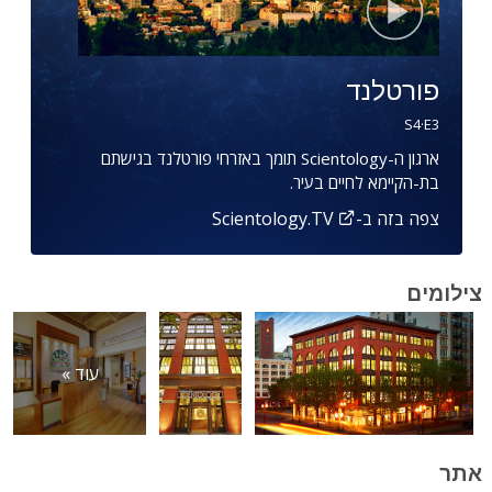
פורטלנד
S
4
·E
3
ארגון ה-Scientology תומך באזרחי פורטלנד בגישתם
בת-הקיימא לחיים בעיר.
צפה בזה ב-Scientology.TV
צילומים
עוד »
אתר