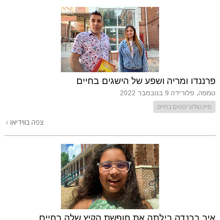
פרננדו ומריה ושפע של הישגים בחיים
טמפה, פלורידה
9 בנובמבר 2022
סיינטולוג'יסטים בחיים
צפה בווידיאו
איך ברנדה בילתה את חופשת הקיץ שלה בחיים