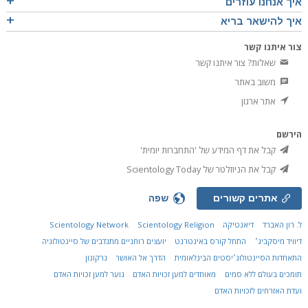
איך אנחנו עוזרים
איך להישאר בריא
צור איתנו קשר
שאלות? צור איתנו קשר
משוב באתר
אתר ארגון
הירשם
קבל את דף המידע של 'התחברות יומית'
קבל את הניוזלטר של Scientology Today
אתרים קשורים
שפה
ל. רון האברד
דיאנטיקה
Scientology Religion
Scientology Network
דיוויד מיסקביג׳
התחל קורס באינטרנט
יועצים רוחניים מתנדבים של סיינטולוגיה
התאחדות הסיינטולוג׳יסטים הבינלאומית
הדרך אל האושר
נרקונון
תומכים בעולם ללא סמים
מאוחדים למען זכויות האדם
נוער למען זכויות האדם
ועדת האזרחים לזכויות האדם