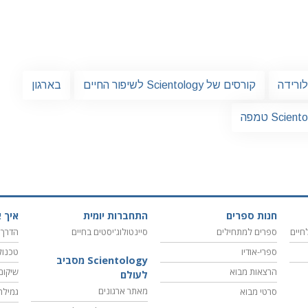
ורידה
קורסים של Scientology לשיפור החיים
בארגון
חנות ספרים
התחברות יומית
איך א
חיים
ספרים למתחילים
סיינטולוג'יסטים בחיים
הדרך 
ספרי-אודיו
טכנול
Scientology מסביב
הרצאות מבוא
שיקום
לעולם
מאתר ארגונים
סרטי מבוא
גמילה