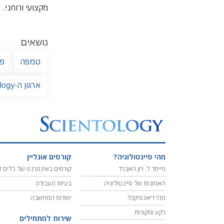
מקצועי ורוחני.
נושאים
טמפה
פל
ארגון ה-Scientology טמפה
מהי סיינטולוגיה?
קורסים אונליין
מייסד ל. רון האברד
קורסים באינטרנט של כלים ל
האמונות של סיינטולוגיה
בעיות העבודה
מהי דיאנטיקה?
יסודות המחשבה
רקע ומקורות
שירות למתחילים