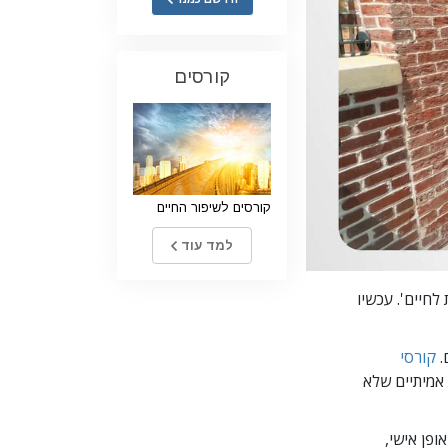
ילדים
כלים למקום העבודה
קורסים
אתיקה ומצבי הפעולה
הגורם לדיכוי
חקירות
קורסים לשיפור החיים
יסודות ההתארגנות
למד עוד
היסודות של יחסי ציבור
יעדים ושאיפות
לחיים'.
עכשיו
טכנולוגיית הלמידה
קורסי
תקשורת
אמיתיים שלא
ופן
אישי,