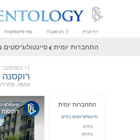
דף הבית
ל. רון האברד
מהי סיינטולוגיה?
התחברות יומית
סיינטולוג'יסטים 
אמונות ועיסוק מעשי
עיקרי האמונה והתקנו
15 בספטמבר 2022
מה סיינטולוגים אומר
רוקסנה 
פגוש סיינטולוג
טמפה, פלורידה
בתוך ארגון
התחברות יומית
העקרונות הבסיסיים 
מבוא לדיאנטיקה
סיינטולוג'יסטים בחיים
בחיים
אהבה ושנאה –
מהי גדוּלה?
בארגון