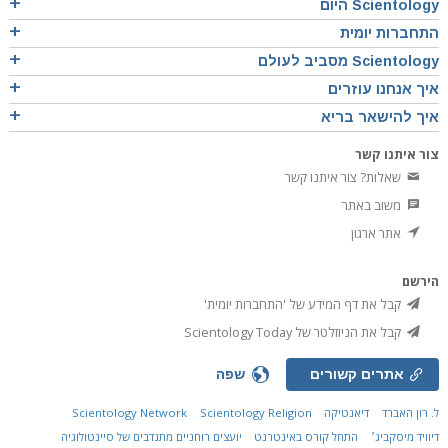
Scientology היום
התחברות יומית
Scientology מסביב לעולם
איך אנחנו עוזרים
איך להישאר בריא
צור איתנו קשר
שאלות? צור איתנו קשר
משוב באתר
אתר ארגון
הירשם
קבל את דף המידע של 'התחברות יומית'
קבל את הניוזלטר של Scientology Today
אתרים קשורים
שפה
ל. רון האברד
דיאנטיקה
Scientology Religion
Scientology Network
דיוויד מיסקביג׳
התחל קורס באינטרנט
יועצים רוחניים מתנדבים של סיינטולוגיה