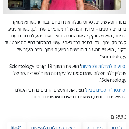
בתור רופא שיניים, סקוט מבלה את רוב יום עבודתו כשהוא ממוקד
בדברים קטנים – כלומר הפה של המטופלים שלו. לכן, כשהוא מגיע
הביתה, הוא משתוקק לצאת החוצה. הוא טועם מהעולם סביבו עם
קצת סקי יחף. וכדי לטפל בכל כאב שעשוי להתלוות לחיי הספורט של
סקוט, הוא משתמש ביד חופשית בסיועים מתוך 'ספר-העזר של
Scientology'.
'
סיועים למחלות ולפציעות
'
הוא אחד מתוך 19 קורסי Scientology
אונליין ללא תשלום שמבוססים על עקרונות מתוך 'ספר-העזר של
Scientology'.
'
סיינטולוג'יסטים בבית
' מציג את האנשים הרבים ברחבי העולם
שנשארים בטוחים, נשארים בריאים ומשגשגים בחיים.
נושאים
לורטו
מינסוטה
סיועים למחלות ולפציעות
@life