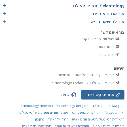
Scientology מסביב לעולם
איך אנחנו עוזרים
איך להישאר בריא
צור איתנו קשר
שאלות? צור איתנו קשר
משוב באתר
אתר ארגון
הירשם
קבל את דף המידע של 'התחברות יומית'
קבל את הניוזלטר של Scientology Today
אתרים קשורים
שפה
ל. רון האברד
דיאנטיקה
Scientology Religion
Scientology Network
דיוויד מיסקביג׳
התחל קורס באינטרנט
יועצים רוחניים מתנדבים של סיינטולוגיה
התאחדות הסיינטולוג׳יסטים הבינלאומית
הדרך אל האושר
נרקונון
תומכים בעולם ללא סמים
מאוחדים למען זכויות האדם
נוער למען זכויות האדם