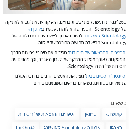
כשצ'ינג-יי מחפשת קצת יציבות בחיים, היא קוראת את 'מבוא לאתיקה
של Scientology',
הספר שהיא לומדת עכשיו ב
ארגון ה-
Scientology קאושיונג
. להיות בארגון וליישם את הטכנולוגיה של
Scientology מביא לה תחושה מבורכת של שלווה.
'
הספרים וההרצאות של היסודות
' מכילים את סיכומי פריצות הדרך
והמסקנות לאורך מסלול המחקר של ל. רון האברד, וכך מהווים את
היסודות של דת ה-Scientology.
'
סיינטולוג'יסטים בבית
' מציג את האנשים הרבים ברחבי העולם
שנשארים בטוחים, נשארים בריאים ומשגשגים בחיים.
נושאים
קאושיונג
טייוואן
הספרים וההרצאות של היסודות
בארגון
ארגון ה-Scientology קאושיונג
@theOrg