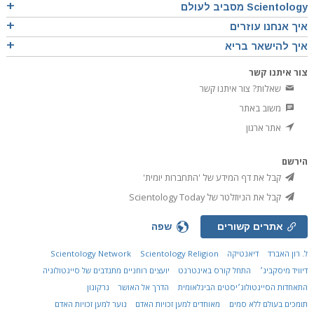
Scientology מסביב לעולם
איך אנחנו עוזרים
איך להישאר בריא
צור איתנו קשר
שאלות? צור איתנו קשר
משוב באתר
אתר ארגון
הירשם
קבל את דף המידע של 'התחברות יומית'
קבל את הניוזלטר של Scientology Today
אתרים קשורים
שפה
ל. רון האברד
דיאנטיקה
Scientology Religion
Scientology Network
דיוויד מיסקביג׳
התחל קורס באינטרנט
יועצים רוחניים מתנדבים של סיינטולוגיה
התאחדות הסיינטולוג׳יסטים הבינלאומית
הדרך אל האושר
נרקונון
תומכים בעולם ללא סמים
מאוחדים למען זכויות האדם
נוער למען זכויות האדם