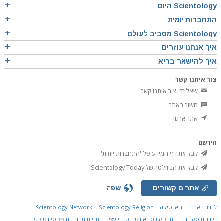
Scientology היום
התחברות יומית
Scientology מסביב לעולם
איך אנחנו עוזרים
איך להישאר בריא
צור איתנו קשר
שאלות? צור איתנו קשר
משוב באתר
אתר ארגון
הירשם
קבל את דף המידע של 'התחברות יומית'
קבל את הניוזלטר של Scientology Today
אתרים קשורים
שפה
ל. רון האברד
דיאנטיקה
Scientology Religion
Scientology Network
דיוויד מיסקביג׳
התחל קורס באינטרנט
יועצים רוחניים מתנדבים של סיינטולוגיה