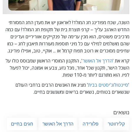
השנה, שכח מפודינג חג המולד! לאראגון יש את מעדן החג המסורתי
החדש האהוב עליך – קרפ תוצרת בית של תקופת חג המולד! עם כמה
מרכיבים פשוטים, הוא מכין ערימה של פנקייקים אווריריים ועדינים
שהם מושלמים למילוי עם כל מיני תוספות מעוררות תיאבון לחג – כמו
שזיפים מסוכרים או רוטב תפוח קרמל או ... אוקיי, טוב, אפילו פודינג.
קרא את '
הדרך אל האושר
', התקנון המוסרי הראשון שמבוסס כולו על
השכל הישר, תקנון שכל אחד, מכל גזע, צבע או אמונה, יכול לפעול
לפיו.
הוא מתורגם ליותר מ-110 שפות.
'
סיינטולוג'יסטים בבית
' מציג את האנשים הרבים ברחבי העולם
שנשארים בטוחים, נשארים בריאים ומשגשגים בחיים.
נושאים
קלירווטר
פלורידה
הדרך אל האושר
חגים בחיים