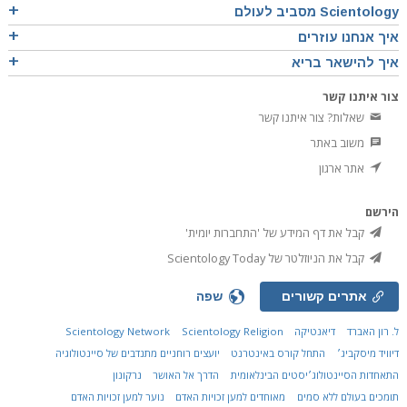
Scientology מסביב לעולם
איך אנחנו עוזרים
איך להישאר בריא
צור איתנו קשר
שאלות? צור איתנו קשר
משוב באתר
אתר ארגון
הירשם
קבל את דף המידע של 'התחברות יומית'
קבל את הניוזלטר של Scientology Today
אתרים קשורים
שפה
ל. רון האברד
דיאנטיקה
Scientology Religion
Scientology Network
דיוויד מיסקביג׳
התחל קורס באינטרנט
יועצים רוחניים מתנדבים של סיינטולוגיה
התאחדות הסיינטולוג׳יסטים הבינלאומית
הדרך אל האושר
נרקונון
תומכים בעולם ללא סמים
מאוחדים למען זכויות האדם
נוער למען זכויות האדם