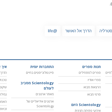
.
סטרליה
הדרך אל האושר
@life
חנות ספרים
התחברות יומית
איך א
חיים
ספרים למתחילים
סיינטולוג'יסטים בחיים
הדרך 
ספרי-אודיו
טכנול
Scientology מסביב
הרצאות מבוא
שיקום
לעולם
מאתר ארגונים
סרטי מבוא
גמילה
ארגונים אידיאליים של
האמת
Scientology היום
Scientology
זכויו
אירועי פתיחה חגיגית