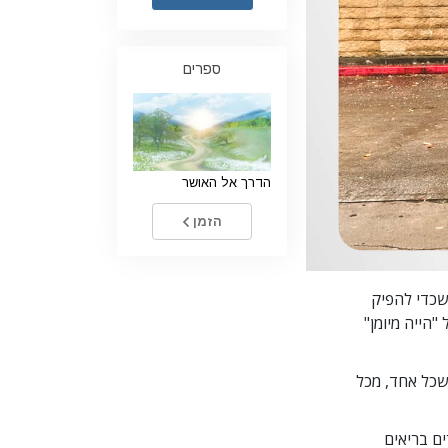
ילדים
ספרים
כלים למקום העבודה
אתיקה ומצבי הפעולה
הגורם לדיכוי
הדרך אל האושר
חקירות
יסודות ההתארגנות
הזמן
היסודות של יחסי ציבור
יעדים ושאיפות
שכדי להפיק
הייה מיומן"
טכנולוגיית הלמידה
תקשורת
 שכל אחד, מכל
ם בריאים