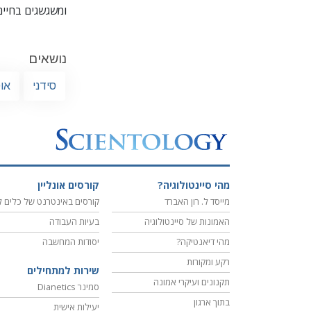
ומשגשגים בחיים
נושאים
סידני
או
מהי סיינטולוגיה?
קורסים אונליין
מייסד ל. רון האברד
קורסים באינטרנט של כלים ל
האמונות של סיינטולוגיה
בעיות העבודה
מהי דיאנטיקה?
יסודות המחשבה
רקע ומקורות
שירות למתחילים
תקנונים ועיקרי אמונה
סמינר Dianetics
בתוך ארגון
יעילות אישית