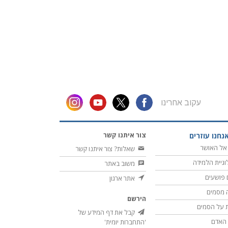
עקוב אחרינו
צור איתנו קשר
נחנו עוזרים
אל האושר
שאלות? צור איתנו קשר
וגיית הלמידה
משוב באתר
 פושעים
אתר ארגון
 מסמים
הירשם
 על הסמים
קבל את דף המידע של
ת האדם
'התחברות יומית'