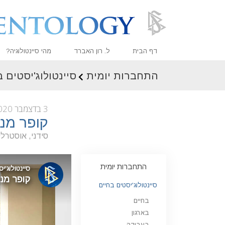
דף הבית
ל. רון האברד
מהי סיינטולוגיה?
התחברות יומית
סיינטולוג'יסטים 
אמונות ועיסוק מעשי
עיקרי האמונה והתקנו
3 בדצמבר 2020
מה סיינטולוגים אומר
קופר מנ
פגוש סיינטולוג
סידני, אוסטרלי
בתוך ארגון
התחברות יומית
העקרונות הבסיסיים 
סיינטולוג'יסטים בחיים
מבוא לדיאנטיקה
בחיים
אהבה ושנאה –
מהי גדוּלה?
בארגון
בעבודה