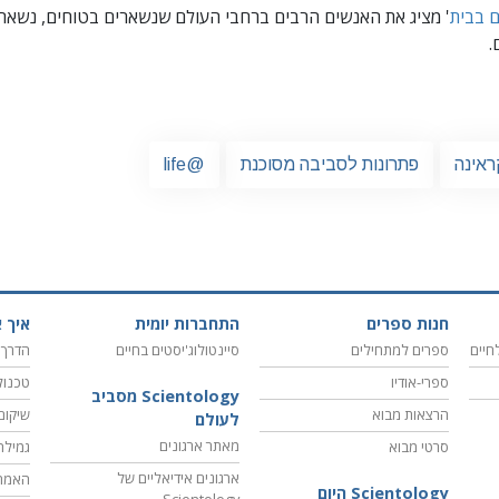
ם בבית
' מציג את האנשים הרבים ברחבי העולם שנשארים בטוחים, נשארי
.
ראינה
פתרונות לסביבה מסוכנת
@life
חנות ספרים
התחברות יומית
איך א
חיים
ספרים למתחילים
סיינטולוג'יסטים בחיים
הדרך 
ספרי-אודיו
טכנול
Scientology מסביב
הרצאות מבוא
שיקום
לעולם
מאתר ארגונים
סרטי מבוא
גמילה
ארגונים אידיאליים של
האמת
Scientology היום