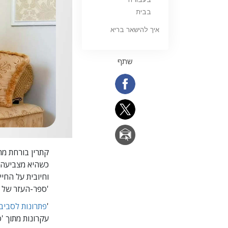
בבית
איך להישאר בריא
שתף
קתרין בורחת מה
כשהיא מצביעה 
וחיובית על החי
'ספר-העזר של Scientology'.
'
פתרונות לסביב
עקרונות מתוך 'ספר-העז