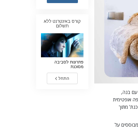
ילדים
קורס באינטרנט ללא
כלים למקום העבודה
תשלום
אתיקה ומצבי הפעולה
הגורם לדיכוי
חקירות
פתרונות לסביבה
מסוכנת
יסודות ההתארגנות
התחל
היסודות של יחסי ציבור
יעדים ושאיפות
עם בנה,
ה אופטימית
טכנולוגיית הלמידה
כנת'
מתוך
תקשורת
 ללא תשלום שמבוססים על