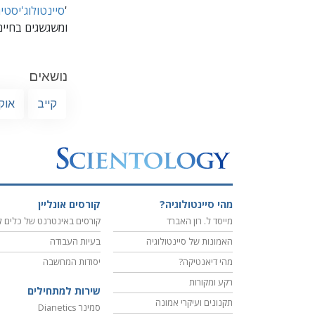
'
סיינטולוג'יסטי
ומשגשגים בחיים
נושאים
קייב
אוק
מהי סיינטולוגיה?
קורסים אונליין
מייסד ל. רון האברד
קורסים באינטרנט של כלים ל
האמונות של סיינטולוגיה
בעיות העבודה
מהי דיאנטיקה?
יסודות המחשבה
רקע ומקורות
שירות למתחילים
תקנונים ועיקרי אמונה
סמינר Dianetics