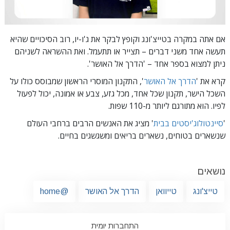
אם אתה במקרה בטייצ'ונג וקופץ לבקר את ג'ו-יו, רוב הסיכויים שהיא
תעשה אחד משני דברים – תצייר או תתעמל. ואת ההשראה לשניהם
ניתן למצוא בספר אחד –
'הדרך אל האושר'.
קרא את '
הדרך אל האושר
', התקנון המוסרי הראשון שמבוסס כולו על
השכל הישר, תקנון שכל אחד, מכל גזע, צבע או אמונה, יכול לפעול
לפיו.
הוא מתורגם ליותר מ-110 שפות.
'
סיינטולוג'יסטים בבית
' מציג את האנשים הרבים ברחבי העולם
שנשארים בטוחים, נשארים בריאים ומשגשגים בחיים.
נושאים
טייצ'ונג
טייוואן
הדרך אל האושר
@home
התחברות יומית