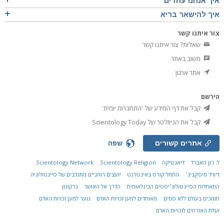
איך אנחנו עוזרים
איך להישאר בריא
צור איתנו קשר
שאלות? צור איתנו קשר
משוב באתר
אתר ארגון
הירשם
קבל את דף המידע של 'התחברות יומית'
קבל את הניוזלטר של Scientology Today
אתרים קשורים
שפה
ל. רון האברד
דיאנטיקה
Scientology Religion
Scientology Network
דיוויד מיסקביג׳
התחל קורס באינטרנט
יועצים רוחניים מתנדבים של סיינטולוגיה
התאחדות הסיינטולוג׳יסטים הבינלאומית
הדרך אל האושר
נרקונון
תומכים בעולם ללא סמים
מאוחדים למען זכויות האדם
נוער למען זכויות האדם
ועדת האזרחים לזכויות האדם