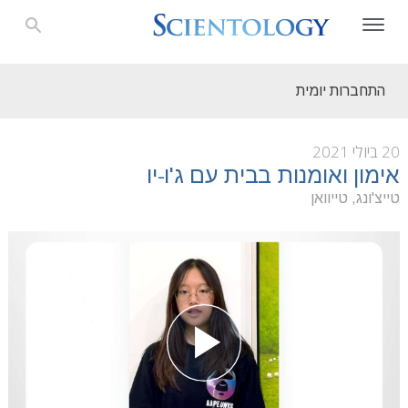
התחברות יומית
20 ביולי 2021
אימון ואומנות בבית עם ג'ו-יו
טייצ'ונג, טייוואן