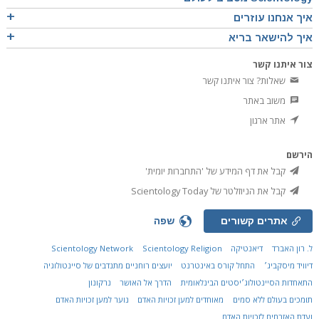
איך אנחנו עוזרים
איך להישאר בריא
צור איתנו קשר
שאלות? צור איתנו קשר
משוב באתר
אתר ארגון
הירשם
קבל את דף המידע של 'התחברות יומית'
קבל את הניוזלטר של Scientology Today
אתרים קשורים
שפה
ל. רון האברד
דיאנטיקה
Scientology Religion
Scientology Network
דיוויד מיסקביג׳
התחל קורס באינטרנט
יועצים רוחניים מתנדבים של סיינטולוגיה
התאחדות הסיינטולוג׳יסטים הבינלאומית
הדרך אל האושר
נרקונון
תומכים בעולם ללא סמים
מאוחדים למען זכויות האדם
נוער למען זכויות האדם
ועדת האזרחים לזכויות האדם