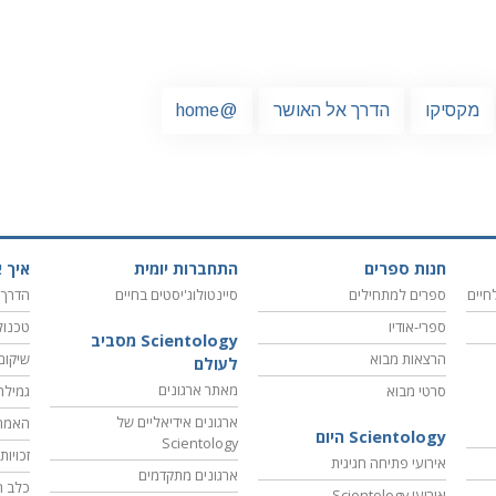
מקסיקו
הדרך אל האושר
@home
חנות ספרים
התחברות יומית
איך א
חיים
ספרים למתחילים
סיינטולוג'יסטים בחיים
הדרך 
ספרי-אודיו
טכנול
Scientology מסביב
הרצאות מבוא
שיקום
לעולם
מאתר ארגונים
סרטי מבוא
גמילה
ארגונים אידיאליים של
האמת
Scientology היום
Scientology
זכויו
אירועי פתיחה חגיגית
ארגונים מתקדמים
כלב ה
אירועי Scientology