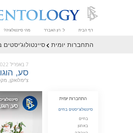
דף הבית
ל. רון האברד
מהי סיינטולוגיה?
התחברות יומית
סיינטולוג'יסטים 
אמונות ועיסוק מעשי
עיקרי האמונה והתקנו
7 באפריל 2022
מה סיינטולוגים אומר
סע, הוגו
פגוש סיינטולוג
צ'ימלואקן, מקס
בתוך ארגון
התחברות יומית
העקרונות הבסיסיים 
סיינטולוג'יסטים בחיים
מבוא לדיאנטיקה
בחיים
אהבה ושנאה –
מהי גדוּלה?
בארגון
בעבודה