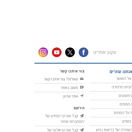
עקוב אחרינו
צור איתנו קשר
נחנו עוזרים
אל האושר
שאלות? צור איתנו קשר
וגיית הלמידה
משוב באתר
 פושעים
אתר ארגון
 מסמים
הירשם
 על הסמים
קבל את דף המידע של
ת האדם
'התחברות יומית'
שמירה של בריאות נפש
קבל את הניוזלטר של