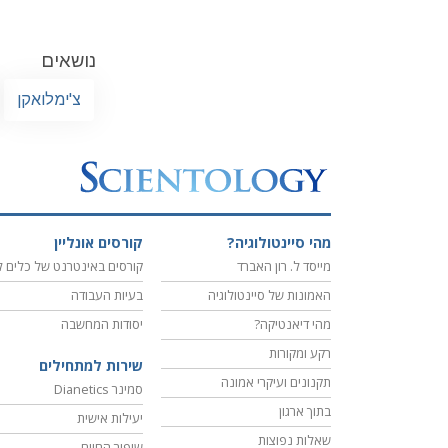
נושאים
צ'ימלואקן
מהי סיינטולוגיה?
קורסים אונליין
מייסד ל. רון האברד
קורסים באינטרנט של כלים ל
האמונות של סיינטולוגיה
בעיות העבודה
מהי דיאנטיקה?
יסודות המחשבה
רקע ומקורות
שירות למתחילים
תקנונים ועיקרי אמונה
סמינר Dianetics
בתוך ארגון
יעילות אישית
שאלות נפוצות
שיפור החיים