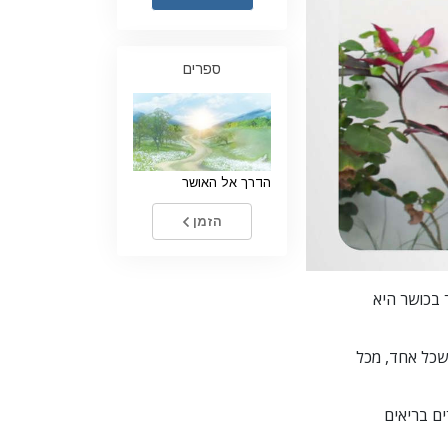
ילדים
ספרים
כלים למקום העבודה
אתיקה ומצבי הפעולה
הגורם לדיכוי
הדרך אל האושר
חקירות
יסודות ההתארגנות
הזמן
היסודות של יחסי ציבור
יעדים ושאיפות
 בכושר היא
טכנולוגיית הלמידה
 שכל אחד, מכל
תקשורת
ם בריאים