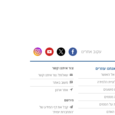
עקוב אחרינו
צור איתנו קשר
נחנו עוזרים
אל האושר
שאלות? צור איתנו קשר
וגיית הלמידה
משוב באתר
 פושעים
אתר ארגון
 מסמים
הירשם
 על הסמים
קבל את דף המידע של
ת האדם
'התחברות יומית'