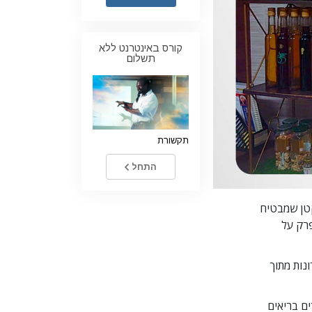
ילדים
קורס באינטרנט ללא
כלים למקום העבודה
תשלום
אתיקה ומצבי הפעולה
הגורם לדיכוי
חקירות
תקשורת
יסודות ההתארגנות
התחל
היסודות של יחסי ציבור
יעדים ושאיפות
קטן שמבטיח
פרק על
טכנולוגיית הלמידה
תקשורת
על עקרונות מתוך
ם בריאים