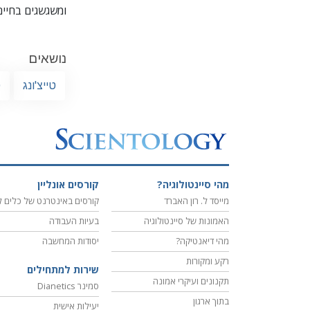
ומשגשגים בחיים
נושאים
טייצ'ונג
ט
מהי סיינטולוגיה?
קורסים אונליין
מייסד ל. רון האברד
קורסים באינטרנט של כלים ל
האמונות של סיינטולוגיה
בעיות העבודה
מהי דיאנטיקה?
יסודות המחשבה
רקע ומקורות
שירות למתחילים
תקנונים ועיקרי אמונה
סמינר Dianetics
בתוך ארגון
יעילות אישית