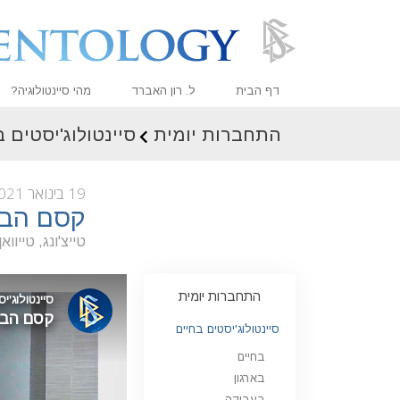
דף הבית
ל. רון האברד
מהי סיינטולוגיה?
התחברות יומית
סיינטולוג'יסטים 
אמונות ועיסוק מעשי
עיקרי האמונה והתקנו
19 בינואר 2021
מה סיינטולוגים אומר
קסם הביצ
פגוש סיינטולוג
טייצ'ונג, טייוואן
בתוך ארגון
התחברות יומית
העקרונות הבסיסיים 
סיינטולוג'יסטים בחיים
מבוא לדיאנטיקה
בחיים
אהבה ושנאה –
מהי גדוּלה?
בארגון
בעבודה