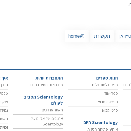
.
ייוואן
תקשורת
@home
חנות ספרים
התחברות יומית
איך א
חיים
ספרים למתחילים
סיינטולוג'יסטים בחיים
הדרך 
ספרי-אודיו
טכנול
Scientology מסביב
הרצאות מבוא
שיקום
לעולם
מאתר ארגונים
סרטי מבוא
גמילה
ארגונים אידיאליים של
האמת
Scientology היום
Scientology
זכויו
אירועי פתיחה חגיגית