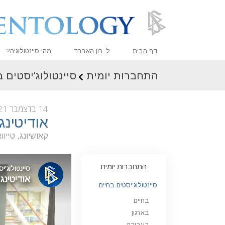
דף הבית
ל. רון האברד
מהי סיינטולוגיה?
התחברות יומית
סיינטולוג'יסטים 
אמונות ועיסוק מעשי
עיקרי האמונה והתקנו
14 בדצמבר 2021
מה סיינטולוגים אומר
אודיטינג 
פגוש סיינטולוג
קאושיונג, טייווא
בתוך ארגון
התחברות יומית
העקרונות הבסיסיים 
סיינטולוג'יסטים בחיים
מבוא לדיאנטיקה
בחיים
אהבה ושנאה –
מהי גדוּלה?
בארגון
בעבודה