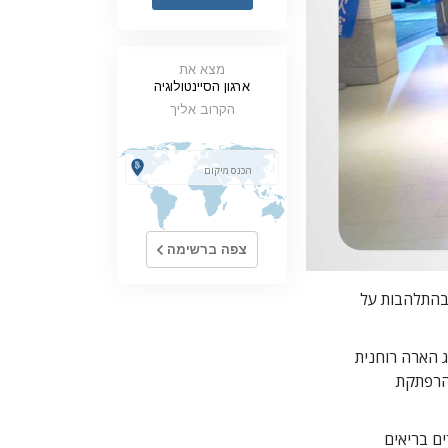
ילדים
מצא את
כלים למקום העבודה
ארגון הסיינטולוגיה
אתיקה ומצבי הפעולה
הקרוב אליך
הגורם לדיכוי
חקירות
יסודות ההתארגנות
צפה ברשימה
היסודות של יחסי ציבור
יעדים ושאיפות
בהתלהבות על
טכנולוגיית הלמידה
Sc) כדי להשיג הארה רוחנית
תקשורת
הרפתקת
ם בריאים