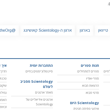
.
טייוואן
בארגון
ארגון ה-Scientology קאושיונג
@theOrg
חנות ספרים
התחברות יומית
איך א
חיים
ספרים למתחילים
סיינטולוג'יסטים בחיים
הדרך 
ספרי-אודיו
טכנול
Scientology מסביב
הרצאות מבוא
שיקום
לעולם
מאתר ארגונים
סרטי מבוא
גמילה
ארגונים אידיאליים של
האמת
Scientology היום
Scientology
זכויו
אירועי פתיחה חגיגית