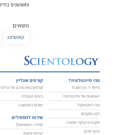
ומשגשגים בחיים
נושאים
קאושיונג
מהי סיינטולוגיה?
קורסים אונליין
מייסד ל. רון האברד
קורסים באינטרנט של כלים ל
האמונות של סיינטולוגיה
בעיות העבודה
מהי דיאנטיקה?
יסודות המחשבה
רקע ומקורות
שירות למתחילים
תקנונים ועיקרי אמונה
סמינר Dianetics
בתוך ארגון
יעילות אישית