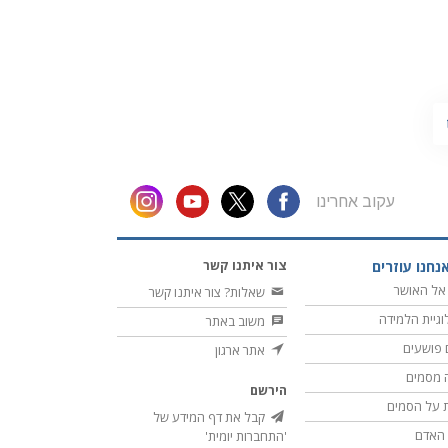
עקוב אחרינו
צור איתנו קשר
נחנו עוזרים
אל האושר
שאלות? צור איתנו קשר
וגיית הלמידה
משוב באתר
 פושעים
אתר ארגון
 מסמים
הירשם
 על הסמים
קבל את דף המידע של
ת האדם
'התחברות יומית'