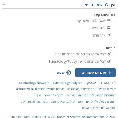
איך להישאר בריא
צור איתנו קשר
שאלות? צור איתנו קשר
משוב באתר
אתר ארגון
הירשם
קבל את דף המידע של 'התחברות יומית'
קבל את הניוזלטר של Scientology Today
אתרים קשורים
שפה
ל. רון האברד
דיאנטיקה
Scientology Religion
Scientology Network
דיוויד מיסקביג׳
התחל קורס באינטרנט
יועצים רוחניים מתנדבים של סיינטולוגיה
התאחדות הסיינטולוג׳יסטים הבינלאומית
הדרך אל האושר
נרקונון
תומכים בעולם ללא סמים
מאוחדים למען זכויות האדם
נוער למען זכויות האדם
ועדת האזרחים לזכויות האדם
© 2026
Church of Scientology International.
כל הזכויות שמורות.
הצהרת פרטיות
•