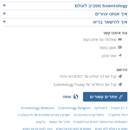
Scientology מסביב לעולם
איך אנחנו עוזרים
איך להישאר בריא
צור איתנו קשר
שאלות? צור איתנו קשר
משוב באתר
אתר ארגון
הירשם
קבל את דף המידע של 'התחברות יומית'
קבל את הניוזלטר של Scientology Today
אתרים קשורים
שפה
ל. רון האברד
דיאנטיקה
Scientology Religion
Scientology Network
דיוויד מיסקביג׳
התחל קורס באינטרנט
יועצים רוחניים מתנדבים של סיינטולוגיה
התאחדות הסיינטולוג׳יסטים הבינלאומית
הדרך אל האושר
נרקונון
תומכים בעולם ללא סמים
מאוחדים למען זכויות האדם
נוער למען זכויות האדם