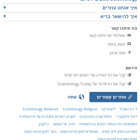
איך אנחנו עוזרים
איך להישאר בריא
צור איתנו קשר
שאלות? צור איתנו קשר
משוב באתר
אתר ארגון
הירשם
קבל את דף המידע של 'התחברות יומית'
קבל את הניוזלטר של Scientology Today
אתרים קשורים
שפה
ל. רון האברד
דיאנטיקה
Scientology Religion
Scientology Network
דיוויד מיסקביג׳
התחל קורס באינטרנט
יועצים רוחניים מתנדבים של סיינטולוגיה
התאחדות הסיינטולוג׳יסטים הבינלאומית
הדרך אל האושר
נרקונון
תומכים בעולם ללא סמים
מאוחדים למען זכויות האדם
נוער למען זכויות האדם
ועדת האזרחים לזכויות האדם