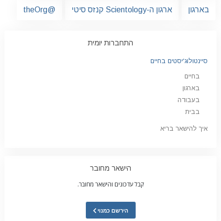
בארגון
ארגון ה-Scientology קנזס סיטי
@theOrg
התחברות יומית
סיינטולוג'יסטים בחיים
בחיים
בארגון
בעבודה
בבית
איך להישאר בריא
הישאר מחובר
קבל עדכונים והישאר מחובר.
הירשם כמנוי