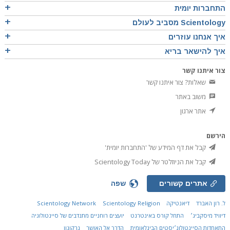
התחברות יומית
Scientology מסביב לעולם
איך אנחנו עוזרים
איך להישאר בריא
צור איתנו קשר
שאלות? צור איתנו קשר
משוב באתר
אתר ארגון
הירשם
קבל את דף המידע של 'התחברות יומית'
קבל את הניוזלטר של Scientology Today
אתרים קשורים
שפה
ל. רון האברד
דיאנטיקה
Scientology Religion
Scientology Network
דיוויד מיסקביג׳
התחל קורס באינטרנט
יועצים רוחניים מתנדבים של סיינטולוגיה
התאחדות הסיינטולוג׳יסטים הבינלאומית
הדרך אל האושר
נרקונון