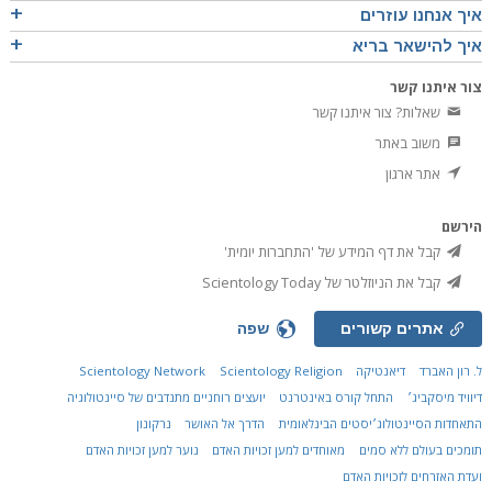
איך אנחנו עוזרים
איך להישאר בריא
צור איתנו קשר
שאלות? צור איתנו קשר
משוב באתר
אתר ארגון
הירשם
קבל את דף המידע של 'התחברות יומית'
קבל את הניוזלטר של Scientology Today
אתרים קשורים
שפה
ל. רון האברד
דיאנטיקה
Scientology Religion
Scientology Network
דיוויד מיסקביג׳
התחל קורס באינטרנט
יועצים רוחניים מתנדבים של סיינטולוגיה
התאחדות הסיינטולוג׳יסטים הבינלאומית
הדרך אל האושר
נרקונון
תומכים בעולם ללא סמים
מאוחדים למען זכויות האדם
נוער למען זכויות האדם
ועדת האזרחים לזכויות האדם