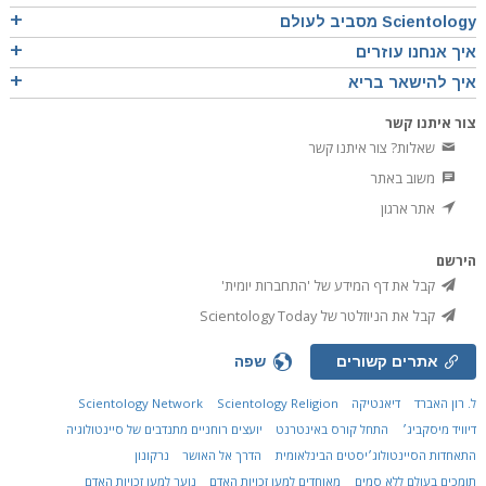
Scientology מסביב לעולם
איך אנחנו עוזרים
איך להישאר בריא
צור איתנו קשר
שאלות? צור איתנו קשר
משוב באתר
אתר ארגון
הירשם
קבל את דף המידע של 'התחברות יומית'
קבל את הניוזלטר של Scientology Today
אתרים קשורים
שפה
ל. רון האברד
דיאנטיקה
Scientology Religion
Scientology Network
דיוויד מיסקביג׳
התחל קורס באינטרנט
יועצים רוחניים מתנדבים של סיינטולוגיה
התאחדות הסיינטולוג׳יסטים הבינלאומית
הדרך אל האושר
נרקונון
תומכים בעולם ללא סמים
מאוחדים למען זכויות האדם
נוער למען זכויות האדם