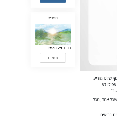
ילדים
ספרים
כלים למקום העבודה
אתיקה ומצבי הפעולה
הגורם לדיכוי
הדרך אל האושר
חקירות
יסודות ההתארגנות
הזמן
היסודות של יחסי ציבור
יעדים ושאיפות
וף שלנו מודיע
אפילו לא
טכנולוגיית הלמידה
ר'.
תקשורת
 שכל אחד, מכל
ם בריאים