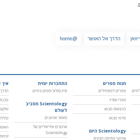
.
יוואן
הדרך אל האושר
@home
חנות ספרים
התחברות יומית
איך א
חיים
ספרים למתחילים
סיינטולוג'יסטים בחיים
הדרך 
ספרי-אודיו
טכנול
Scientology מסביב
הרצאות מבוא
שיקום
לעולם
מאתר ארגונים
סרטי מבוא
גמילה
ארגונים אידיאליים של
האמת
Scientology היום
Scientology
זכויו
אירועי פתיחה חגיגית