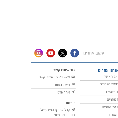
עקוב אחרינו
צור איתנו קשר
נחנו עוזרים
אל האושר
שאלות? צור איתנו קשר
וגיית הלמידה
משוב באתר
 פושעים
אתר ארגון
 מסמים
הירשם
 על הסמים
קבל את דף המידע של
ת האדם
'התחברות יומית'