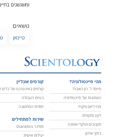
ומשגשגים בחיים
נושאים
טיינאן
טי
מהי סיינטולוגיה?
קורסים אונליין
מייסד ל. רון האברד
קורסים באינטרנט של כלים ל
האמונות של סיינטולוגיה
בעיות העבודה
מהי דיאנטיקה?
יסודות המחשבה
רקע ומקורות
שירות למתחילים
תקנונים ועיקרי אמונה
סמינר Dianetics
בתוך ארגון
יעילות אישית