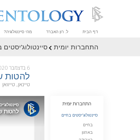
דף הבית
ל. רון האברד
מהי סיינטולוגיה?
התחברות יומית
סיינטולוג'יסטים 
אמונות ועיסוק מעשי
עיקרי האמונה והתקנו
6 בדצמבר 2020
מה סיינטולוגים אומר
להטות ש
פגוש סיינטולוג
טיינאן, טייוואן
בתוך ארגון
התחברות יומית
העקרונות הבסיסיים 
סיינטולוג'יסטים בחיים
מבוא לדיאנטיקה
בחיים
אהבה ושנאה –
מהי גדוּלה?
בארגון
בעבודה