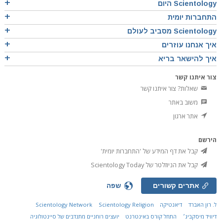
Scientology היום
התחברות יומית
Scientology מסביב לעולם
איך אנחנו עוזרים
איך להישאר בריא
צור איתנו קשר
שאלות? צור איתנו קשר
משוב באתר
אתר ארגון
הירשם
קבל את דף המידע של 'התחברות יומית'
קבל את הניוזלטר של Scientology Today
אתרים קשורים
שפה
ל. רון האברד
דיאנטיקה
Scientology Religion
Scientology Network
דיוויד מיסקביג׳
התחל קורס באינטרנט
יועצים רוחניים מתנדבים של סיינטולוגיה