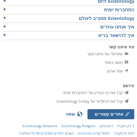
Scientology היום
התחברות יומית
Scientology מסביב לעולם
איך אנחנו עוזרים
איך להישאר בריא
צור איתנו קשר
שאלות? צור איתנו קשר
משוב באתר
אתר ארגון
הירשם
קבל את דף המידע של 'התחברות יומית'
קבל את הניוזלטר של Scientology Today
אתרים קשורים
שפה
ל. רון האברד
דיאנטיקה
Scientology Religion
Scientology Network
דיוויד מיסקביג׳
התחל קורס באינטרנט
יועצים רוחניים מתנדבים של סיינטולוגיה