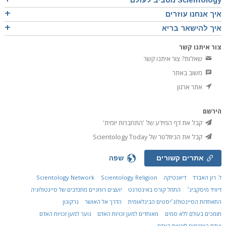
איך אנחנו עוזרים
איך להישאר בריא
צור איתנו קשר
שאלות? צור איתנו קשר
משוב באתר
אתר ארגון
הירשם
קבל את דף המידע של 'התחברות יומית'
קבל את הניוזלטר של Scientology Today
אתרים קשורים
שפה
ל. רון האברד
דיאנטיקה
Scientology Religion
Scientology Network
דיוויד מיסקביג׳
התחל קורס באינטרנט
יועצים רוחניים מתנדבים של סיינטולוגיה
התאחדות הסיינטולוג׳יסטים הבינלאומית
הדרך אל האושר
נרקונון
תומכים בעולם ללא סמים
מאוחדים למען זכויות האדם
נוער למען זכויות האדם
ועדת האזרחים לזכויות האדם