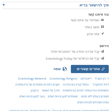
איך להישאר בריא
צור איתנו קשר
שאלות? צור איתנו קשר
משוב באתר
אתר ארגון
הירשם
קבל את דף המידע של 'התחברות יומית'
קבל את הניוזלטר של Scientology Today
אתרים קשורים
שפה
ל. רון האברד
דיאנטיקה
Scientology Religion
Scientology Network
דיוויד מיסקביג׳
התחל קורס באינטרנט
יועצים רוחניים מתנדבים של סיינטולוגיה
התאחדות הסיינטולוג׳יסטים הבינלאומית
הדרך אל האושר
נרקונון
תומכים בעולם ללא סמים
מאוחדים למען זכויות האדם
נוער למען זכויות האדם
ועדת האזרחים לזכויות האדם
© 2026
Church of Scientology International.
כל הזכויות שמורות.
הצהרת פרטיות
•