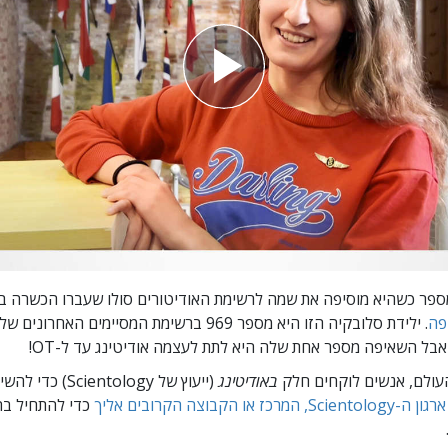
פר כשהיא מוסיפה את שמה לרשימת האודיטורים סולו שעברו הכשרה ב
פה
. ילידת סלובקיה הזו היא מספר 969 ברשימת המסיימים האחרוני
, אבל השאיפה מספר אחת שלה היא
לתת לעצמה אודיטינג עד ל-OT!
העולם, אנשים לוקחים חלק
באודיטינג
(ייעוץ של ientology
המרכז או הקבוצה הקרובים אליך
כדי להתחיל ב