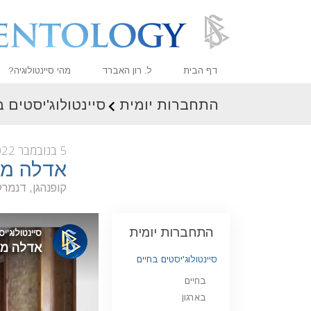
דף הבית
ל. רון האברד
מהי סיינטולוגיה?
התחברות יומית
סיינטולוג'יסטים 
אמונות ועיסוק מעשי
עיקרי האמונה והתקנו
5 בנובמבר 2022
מה סיינטולוגים אומר
אדלה מק
פגוש סיינטולוג
קופנהגן, דנמרק
בתוך ארגון
התחברות יומית
העקרונות הבסיסיים 
מבוא לדיאנטיקה
סיינטולוג'יסטים בחיים
בחיים
אהבה ושנאה –
מהי גדוּלה?
בארגון