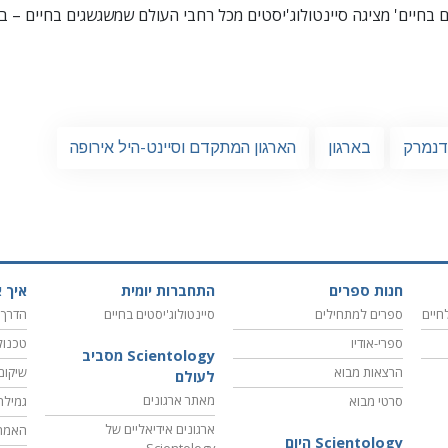
ים בחיים' מציגה סיינטולוג'יסטים מכל רחבי העולם שמשגשגים
בחיים – בא
דנמרק
בארגון
הארגון המתקדם וסיינט-היל אירופה
חנות ספרים
התחברות יומית
איך א
חיים
ספרים למתחילים
סיינטולוג'יסטים בחיים
הדרך 
ספרי-אודיו
טכנול
Scientology מסביב
הרצאות מבוא
שיקום
לעולם
מאתר ארגונים
סרטי מבוא
גמילה
ארגונים אידיאליים של
האמת
Scientology היום