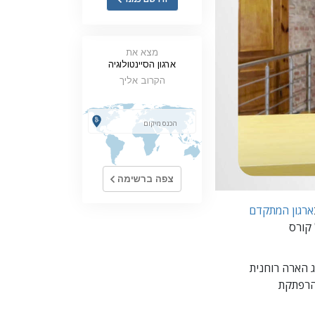
ילדים
כלים למקום העבודה
מצא את
ארגון הסיינטולוגיה
אתיקה ומצבי הפעולה
הקרוב אליך
הגורם לדיכוי
חקירות
יסודות ההתארגנות
צפה ברשימה
היסודות של יחסי ציבור
יעדים ושאיפות
ארגון המתקדם
ם של קורס
טכנולוגיית הלמידה
תקשורת
Sc) כדי להשיג הארה רוחנית
הרפתקת