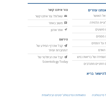
צור איתנו קשר
נחנו עוזרים
אל האושר
שאלות? צור איתנו קשר
וגיית הלמידה
משוב באתר
 פושעים
אתר ארגון
 מסמים
הירשם
 על הסמים
קבל את דף המידע של
ת האדם
'התחברות יומית'
שמירה של בריאות נפש
קבל את הניוזלטר של
Scientology Today
ם רוחניים מתנדבים
להישאר בריא
 סיינטולוגיה
התאחדות הסיינטולוג׳יסטים הבינלאומית