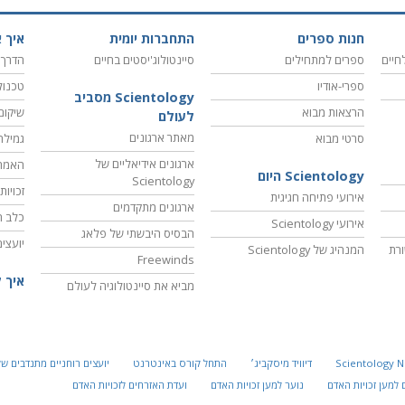
חנות ספרים
התחברות יומית
איך א
חיים
ספרים למתחילים
סיינטולוג'יסטים בחיים
הדרך 
ספרי-אודיו
טכנול
Scientology מסביב
הרצאות מבוא
שיקום
לעולם
מאתר ארגונים
סרטי מבוא
גמילה
ארגונים אידיאליים של
האמת
Scientology היום
Scientology
זכויו
אירועי פתיחה חגיגית
ארגונים מתקדמים
כלב ה
אירועי Scientology
הבסיס היבשתי של פלאג
יועצי
רת
המנהיג של Scientology
Freewinds
איך 
מביא את סיינטולוגיה לעולם
Scientology 
דיוויד מיסקביג׳
התחל קורס באינטרנט
יועצים רוחניים מתנדבים של
למען זכויות האדם
נוער למען זכויות האדם
ועדת האזרחים לזכויות האדם