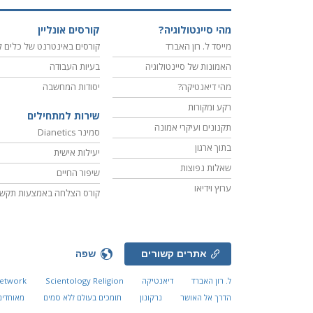
מהי סיינטולוגיה?
קורסים אונליין
מייסד ל. רון האברד
קורסים באינטרנט של כלים ל
האמונות של סיינטולוגיה
בעיות העבודה
מהי דיאנטיקה?
יסודות המחשבה
רקע ומקורות
שירות למתחילים
תקנונים ועיקרי אמונה
סמינר Dianetics
בתוך ארגון
יעילות אישית
שאלות נפוצות
שיפור החיים
ערוץ וידיאו
קורס הצלחה באמצעות תקשו
אתרים קשורים
שפה
ל. רון האברד
דיאנטיקה
Scientology Religion
Network
הדרך אל האושר
נרקונון
תומכים בעולם ללא סמים
מאוחדים 